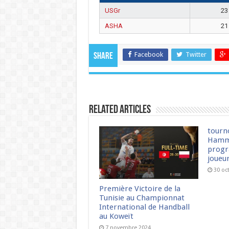
USGr
23
ASHA
21
Facebook
Twitter
Share
Related Articles
tourn
Hamm
progr
joueu
30 oc
Première Victoire de la
Tunisie au Championnat
International de Handball
au Koweït
7 novembre 2024