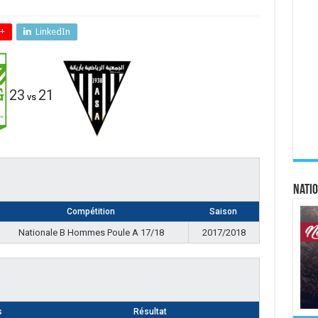
+
LinkedIn
23
21
vs
Natio
Compétition
Saison
Nationale B Hommes Poule A 17/18
2017/2018
s
Résultat