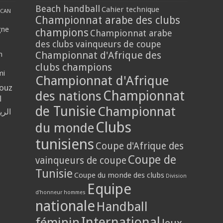
Beach handball
Cahier technique
CAN
Championnat arabe des clubs
gne
champions
Championnat arabe
des clubs vainqueurs de coupe
Championnat d'Afrique des
n
clubs champions
mi
Championnat d'Afrique
louz
Championnat
des nations
ا
de Tunisie
Championnat
الر
Clubs
du monde
tunisiens
Coupe d'Afrique des
Coupe de
vainqueurs de coupe
Tunisie
Coupe du monde des clubs
Division
Equipe
d'honneur hommes
nationale
Handball
International
féminin