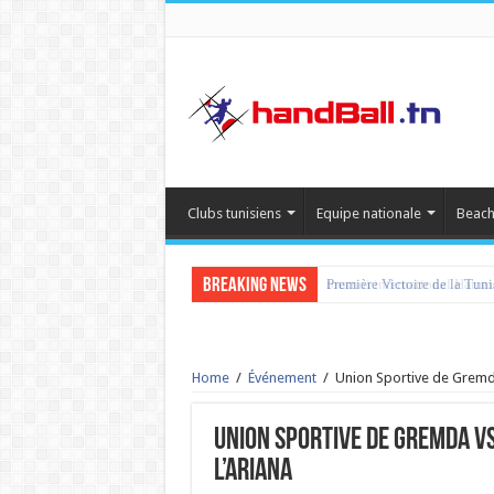
Clubs tunisiens
Equipe nationale
Beach
Breaking News
tournoi international Hamm
Home
/
Événement
/
Union Sportive de Gremda
Union Sportive de Gremda vs
l’Ariana