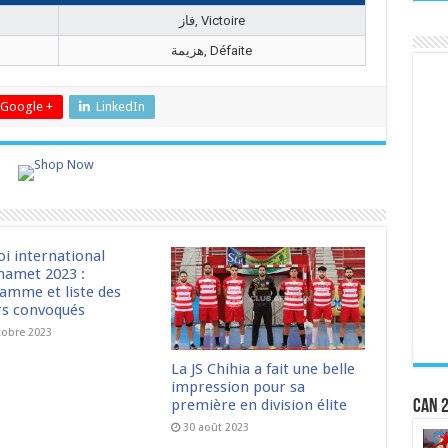
فاز, Victoire
هزيمة, Défaite
Google +
LinkedIn
oi international
amet 2023 :
amme et liste des
rs convoqués
tobre 2023
La JS Chihia a fait une belle
impression pour sa
première en division élite
CAN 2
30 août 2023