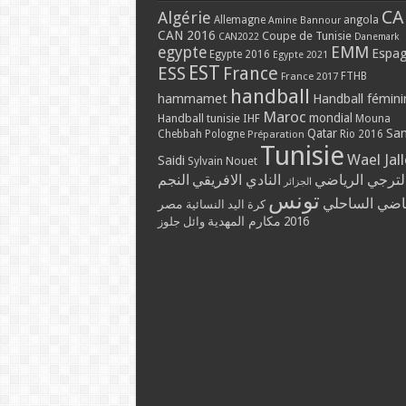
CA
Algérie
Allemagne
angola
Amine Bannour
CAN 2016
Coupe de Tunisie
CAN2022
Danemark
EMM
egypte
Espa
Egypte 2016
Egypte 2021
EST
ESS
France
France 2017
FTHB
handball
hammamet
Handball fémini
Maroc
mondial
Handball tunisie
IHF
Mouna
Qatar
Sa
Chebbah
Pologne
Rio 2016
Préparation
Tunisie
Wael Jal
Saidi
Sylvain Nouet
لترجي الرياضي
النادي الافريقي
النجم
الجزائر
تونس
ياضي الساحلي
مصر
كرة اليد النسائية
مكارم المهدية
2016
وائل جلوز