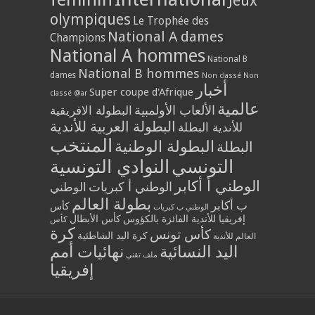
Jeux
olympiques
Le Trophée des
National A dames
Champions
National A hommes
National B
National B hommes
dames
Non classé
Non
أخبار
Super coupe d'Afrique
classé @ar
عالمية
الألعاب الأولمبية
البطولة الافريقية
البطولة العربية للأندية
للأندية البطلة
المنتخب
البطولة الوطنية
البطلة
التونسي
النوادي التونسية
الوطني أ أكابر
الوطني أ كبريات
الوطني
بطولة العالم
ب أكابر
كأس
الوطني ب كبريات
إفريقيا للأندية الفائزة بالكؤوس
كأس الأبطال
كأس
كرة
كأس تونس
كرة اليد الشاطئية
العالم للأندية
اليد النسائية
نهائيات أمم
ملف تقني
إفريقيا