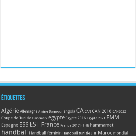
Étiquettes
CA
Algérie
CAN 2016
Allemagne
angola
CAN
Amine Bannour
CAN2022
EMM
egypte
Coupe de Tunisie
Egypte 2016
Danemark
Egypte 2021
EST
ESS
France
Espagne
hammamet
France 2017
FTHB
handball
Maroc
Handball féminin
mondial
Handball tunisie
IHF