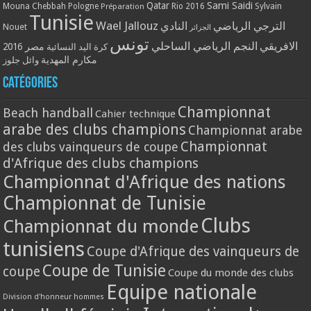
Qatar
Sami Saidi
Mouna Chebbah
Pologne
Rio 2016
Sylvain
Préparation
Tunisie
Wael Jallouz
الترجي الرياضي
النادي
Nouet
الجزائر
تونس
الافريقي
النجم الرياضي الساحلي
مصر 2016
كرة اليد النسائية
مكارم المهدية
وائل جلوز
Catégories
Championnat
Beach handball
Cahier technique
arabe des clubs champions
Championnat arabe
Championnat
des clubs vainqueurs de coupe
d'Afrique des clubs champions
Championnat d'Afrique des nations
Championnat de Tunisie
Clubs
Championnat du monde
tunisiens
Coupe d'Afrique des vainqueurs de
Coupe de Tunisie
coupe
Coupe du monde des clubs
Equipe nationale
Division d'honneur hommes