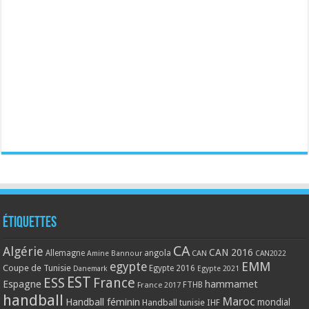
Étiquettes
CA
Algérie
CAN 2016
Allemagne
angola
CAN
Amine Bannour
CAN2022
EMM
egypte
Coupe de Tunisie
Egypte 2016
Danemark
Egypte 2021
EST
ESS
France
Espagne
hammamet
France 2017
FTHB
handball
Maroc
Handball féminin
mondial
Handball tunisie
IHF