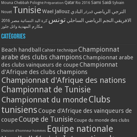
Qatar
Sami Saidi
Mouna Chebbah
Pologne
Rio 2016
Sylvain
Préparation
Tunisie
Wael Jallouz
الترجي الرياضي
النادي
Nouet
الجزائر
تونس
الافريقي
النجم الرياضي الساحلي
مصر 2016
كرة اليد النسائية
مكارم المهدية
وائل جلوز
Catégories
Championnat
Beach handball
Cahier technique
arabe des clubs champions
Championnat arabe
Championnat
des clubs vainqueurs de coupe
d'Afrique des clubs champions
Championnat d'Afrique des nations
Championnat de Tunisie
Clubs
Championnat du monde
tunisiens
Coupe d'Afrique des vainqueurs de
Coupe de Tunisie
coupe
Coupe du monde des clubs
Equipe nationale
Division d'honneur hommes