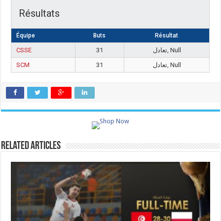
Résultats
Équipe
Buts
Résultat
CSSE
31
تعادل, Null
SCM
31
تعادل, Null
Related Articles