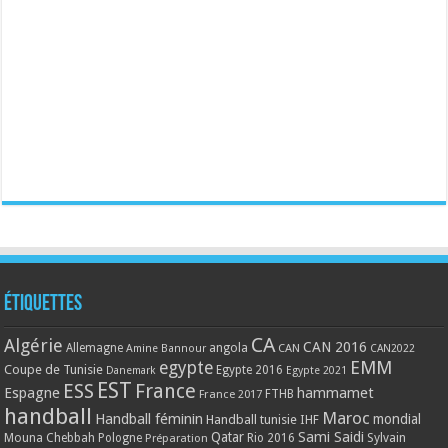
Étiquettes
CA
Algérie
CAN 2016
Allemagne
angola
CAN
Amine Bannour
CAN2022
EMM
egypte
Coupe de Tunisie
Egypte 2016
Danemark
Egypte 2021
EST
ESS
France
Espagne
hammamet
France 2017
FTHB
handball
Maroc
Handball féminin
mondial
Handball tunisie
IHF
Qatar
Sami Saidi
Mouna Chebbah
Pologne
Rio 2016
Sylvain
Préparation