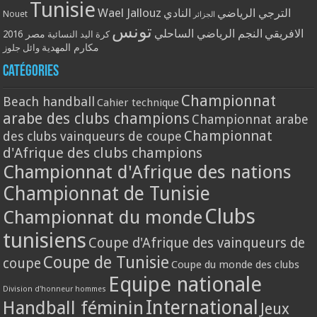
Tunisie
Wael Jallouz
الترجي الرياضي
النادي
Nouet
الجزائر
تونس
الافريقي
النجم الرياضي الساحلي
مصر 2016
كرة اليد النسائية
مكارم المهدية
وائل جلوز
Catégories
Championnat
Beach handball
Cahier technique
arabe des clubs champions
Championnat arabe
Championnat
des clubs vainqueurs de coupe
d'Afrique des clubs champions
Championnat d'Afrique des nations
Championnat de Tunisie
Clubs
Championnat du monde
tunisiens
Coupe d'Afrique des vainqueurs de
Coupe de Tunisie
coupe
Coupe du monde des clubs
Equipe nationale
Division d'honneur hommes
International
Handball féminin
Jeux