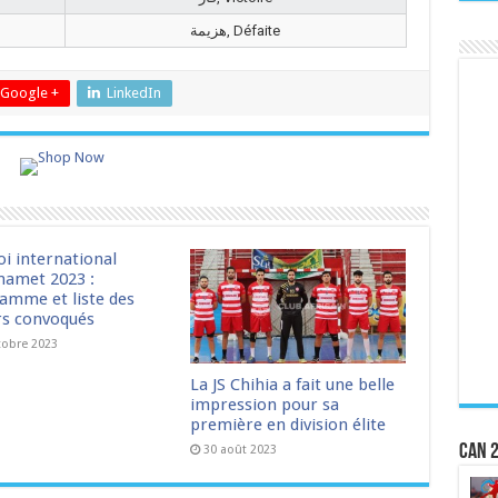
هزيمة, Défaite
Google +
LinkedIn
oi international
amet 2023 :
amme et liste des
rs convoqués
tobre 2023
La JS Chihia a fait une belle
impression pour sa
première en division élite
CAN 2
30 août 2023