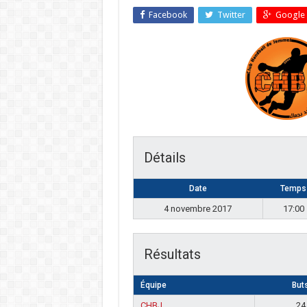
Facebook
Twitter
Google 
Détails
Date
Temps
4 novembre 2017
17:00
Résultats
Équipe
But
CHBJ
24