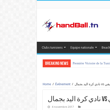
Clubs tunisiens
Equipe nationale
Beach
Breaking News
Première Victoire de la Tun
Home
/
Événement
/
اليد بجمال
ل
4 novembre 2017