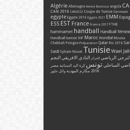
CA
Algérie
Allemagne
angola
Amine Bannour
CAN 2016
Coupe de Tunisie
CAN2022
Danemark
EMM
egypte
Espa
Egypte 2016
Egypte 2021
EST
ESS
France
France 2017
FTHB
handball
hammamet
Handball fémini
Maroc
mondial
Handball tunisie
IHF
Mouna
Qatar
Sa
Chebbah
Pologne
Rio 2016
Préparation
Tunisie
Wael Jal
Saidi
Sylvain Nouet
لترجي الرياضي
النادي الافريقي
النجم
الجزائر
تونس
ياضي الساحلي
مصر
كرة اليد النسائية
مكارم المهدية
2016
وائل جلوز