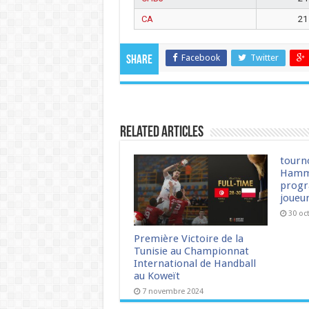
CA
21
Facebook
Twitter
Share
Related Articles
tourn
Hamm
progr
joueu
30 oc
Première Victoire de la
Tunisie au Championnat
International de Handball
au Koweït
7 novembre 2024