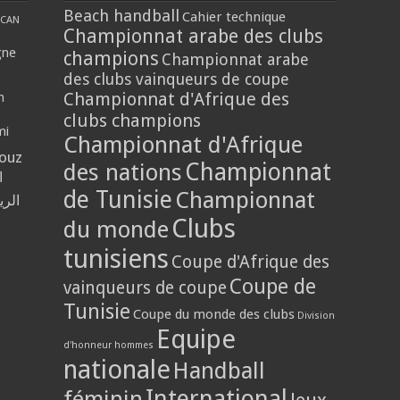
Beach handball
Cahier technique
CAN
Championnat arabe des clubs
gne
champions
Championnat arabe
des clubs vainqueurs de coupe
Championnat d'Afrique des
n
clubs champions
mi
Championnat d'Afrique
louz
Championnat
des nations
ا
de Tunisie
Championnat
الر
Clubs
du monde
tunisiens
Coupe d'Afrique des
Coupe de
vainqueurs de coupe
Tunisie
Coupe du monde des clubs
Division
Equipe
d'honneur hommes
nationale
Handball
International
féminin