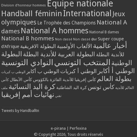
Equipe nationale
Division d'honneur hommes
International
Handball féminin
Jeux
olympiques
National A
Le Trophée des Champions
National A hommes
dames
National B dames
National B hommes
Super coupe
Non classé
Non classé @ar
أخبار عالمية
الألعاب الأولمبية
البطولة الافريقية
d'Afrique
البطولة
البطولة العربية للأندية البطلة
للأندية البطلة
المنتخب التونسي
النوادي التونسية
الوطنية
الوطني أ أكابر
الوطني أ كبريات
الوطني ب أكابر
الوطني ب كبريات
بطولة العالم
كأس إفريقيا للأندية الفائزة بالكؤوس
كأس الأبطال
كأس
كرة اليد النسائية
كأس تونس
كرة اليد الشاطئية
العالم للأندية
ملف
نهائيات أمم إفريقيا
تقني
Tweets by Handballtn
e-pirana
|
Perfexina
© Copyright 2026, Tous droits réservés