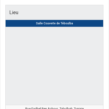
Lieu
Salle Couverte de Téboulba
Rue Fadhel Ben Achour، Tabulbah, Tunisie