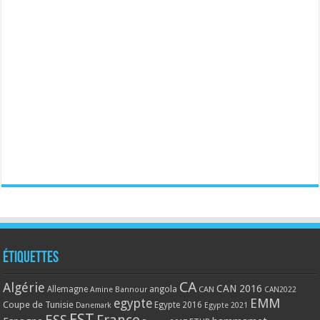
Étiquettes
CA
Algérie
CAN 2016
Allemagne
angola
CAN
Amine Bannour
CAN2022
EMM
egypte
Coupe de Tunisie
Egypte 2016
Danemark
Egypte 2021
EST