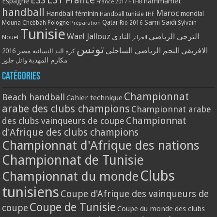
ESS
France
Espagne
hammamet
France 2017
FTHB
handball
Maroc
Handball féminin
mondial
Handball tunisie
IHF
Qatar
Sami Saidi
Mouna Chebbah
Pologne
Rio 2016
Sylvain
Préparation
Tunisie
Wael Jallouz
الترجي الرياضي
النادي
Nouet
الجزائر
تونس
الافريقي
النجم الرياضي الساحلي
مصر 2016
كرة اليد النسائية
مكارم المهدية
وائل جلوز
Catégories
Championnat
Beach handball
Cahier technique
arabe des clubs champions
Championnat arabe
Championnat
des clubs vainqueurs de coupe
d'Afrique des clubs champions
Championnat d'Afrique des nations
Championnat de Tunisie
Clubs
Championnat du monde
tunisiens
Coupe d'Afrique des vainqueurs de
Coupe de Tunisie
coupe
Coupe du monde des clubs