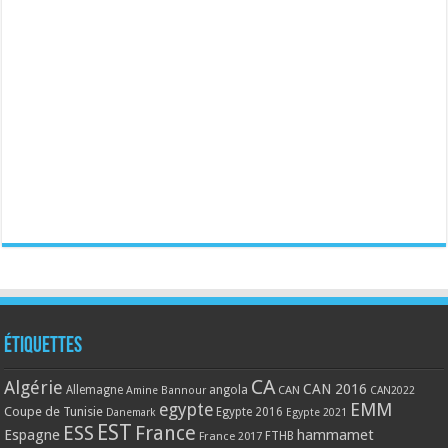
Étiquettes
CA
Algérie
CAN 2016
Allemagne
angola
CAN
Amine Bannour
CAN2022
EMM
egypte
Coupe de Tunisie
Egypte 2016
Danemark
Egypte 2021
EST
ESS
France
Espagne
hammamet
France 2017
FTHB