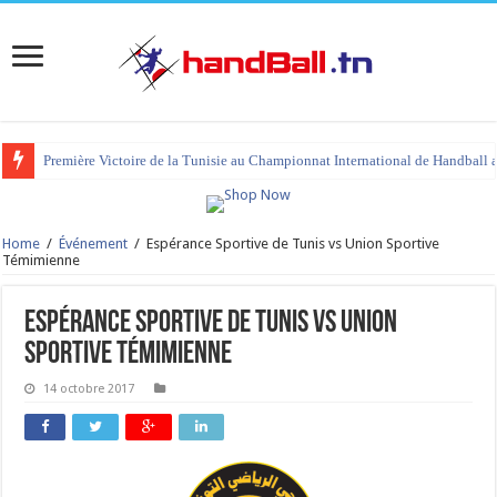
Première Victoire de la Tunisie au Championnat International de Handball 
tournoi international Hammamet 2023 : programme et liste des joueurs co
Home
/
Événement
/
Espérance Sportive de Tunis vs Union Sportive
Témimienne
Espérance Sportive de Tunis vs Union
Sportive Témimienne
14 octobre 2017