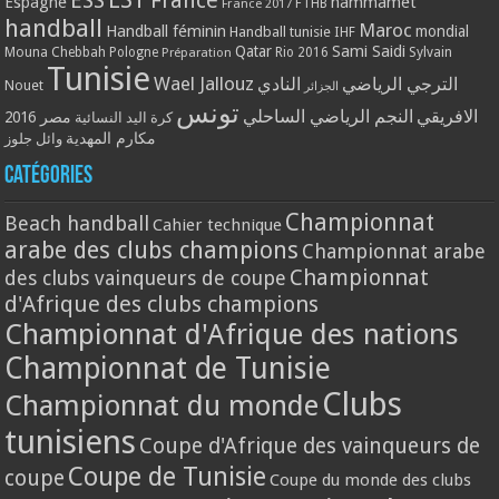
ESS
France
Espagne
hammamet
France 2017
FTHB
handball
Maroc
Handball féminin
mondial
Handball tunisie
IHF
Qatar
Sami Saidi
Mouna Chebbah
Pologne
Rio 2016
Sylvain
Préparation
Tunisie
Wael Jallouz
الترجي الرياضي
النادي
Nouet
الجزائر
تونس
الافريقي
النجم الرياضي الساحلي
مصر 2016
كرة اليد النسائية
مكارم المهدية
وائل جلوز
Catégories
Championnat
Beach handball
Cahier technique
arabe des clubs champions
Championnat arabe
Championnat
des clubs vainqueurs de coupe
d'Afrique des clubs champions
Championnat d'Afrique des nations
Championnat de Tunisie
Clubs
Championnat du monde
tunisiens
Coupe d'Afrique des vainqueurs de
Coupe de Tunisie
coupe
Coupe du monde des clubs