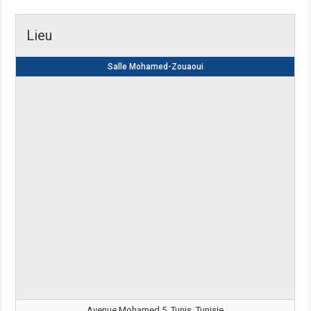
Lieu
Salle Mohamed-Zouaoui
Avenue Mohamed 5, Tunis, Tunisie