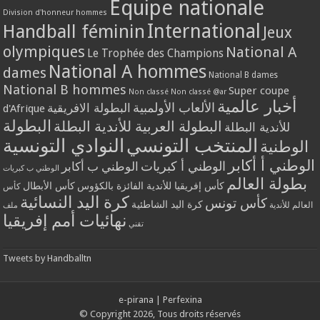
Equipe nationale
Division d'honneur hommes
International
Handball féminin
Jeux
olympiques
National A
Le Trophée des Champions
National A hommes
dames
National B dames
National B hommes
Super coupe
Non classé
Non classé @ar
أخبار عالمية
الألعاب الأولمبية
البطولة الافريقية
d'Afrique
البطولة
البطولة العربية للأندية البطلة
للأندية البطلة
المنتخب التونسي
النوادي التونسية
الوطنية
الوطني أ أكابر
الوطني أ كبريات
الوطني ب أكابر
الوطني ب كبريات
بطولة العالم
كأس إفريقيا للأندية الفائزة بالكؤوس
كأس الأبطال
كأس
كرة اليد النسائية
كأس تونس
كرة اليد الشاطئية
العالم للأندية
ملف
نهائيات أمم إفريقيا
تقني
Tweets by Handballtn
e-pirana
|
Perfexina
© Copyright 2026, Tous droits réservés