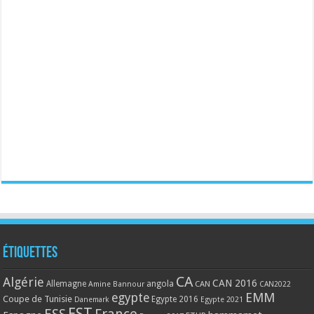
Étiquettes
CA
Algérie
CAN 2016
Allemagne
angola
CAN
Amine Bannour
CAN2022
EMM
egypte
Coupe de Tunisie
Egypte 2016
Danemark
Egypte 2021
EST