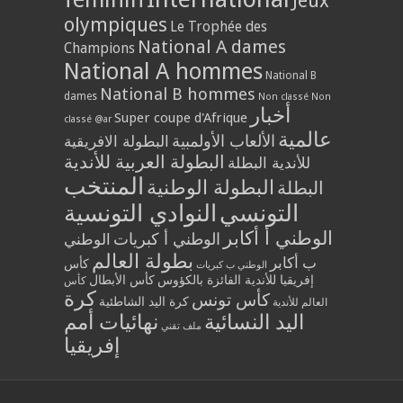
Jeux
olympiques
Le Trophée des
National A dames
Champions
National A hommes
National B
National B hommes
dames
Non classé
Non
أخبار
Super coupe d'Afrique
classé @ar
عالمية
الألعاب الأولمبية
البطولة الافريقية
البطولة العربية للأندية
للأندية البطلة
المنتخب
البطولة الوطنية
البطلة
التونسي
النوادي التونسية
الوطني أ أكابر
الوطني أ كبريات
الوطني
بطولة العالم
ب أكابر
كأس
الوطني ب كبريات
إفريقيا للأندية الفائزة بالكؤوس
كأس الأبطال
كأس
كرة
كأس تونس
كرة اليد الشاطئية
العالم للأندية
اليد النسائية
نهائيات أمم
ملف تقني
إفريقيا