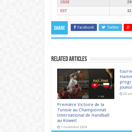
CSSE
29
EST
32
Facebook
Twitter
Share
Related Articles
tourn
Hamm
progr
joueu
30 oc
Première Victoire de la
Tunisie au Championnat
International de Handball
au Koweït
7 novembre 2024