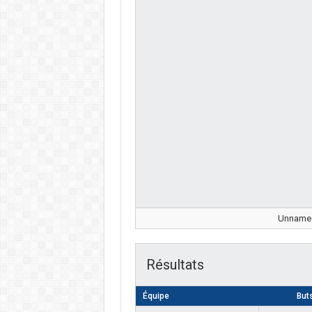
Unnamed 
Résultats
Équipe
But