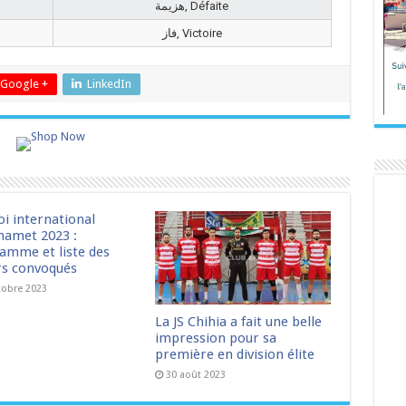
هزيمة, Défaite
فاز, Victoire
Google +
LinkedIn
oi international
amet 2023 :
amme et liste des
rs convoqués
tobre 2023
La JS Chihia a fait une belle
impression pour sa
première en division élite
30 août 2023