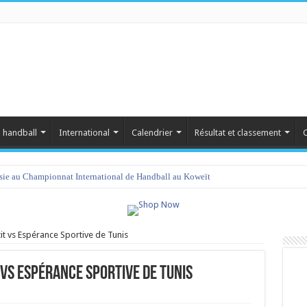
 handball
International
Calendrier
Résultat et classement
C
isie au Championnat International de Handball au Koweït
zit vs Espérance Sportive de Tunis
 vs Espérance Sportive de Tunis