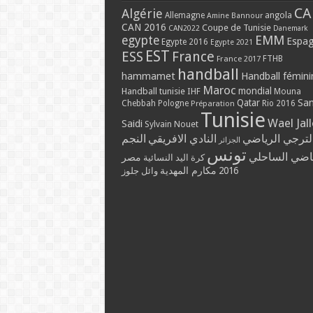
CA
Algérie
Allemagne
angola
Amine Bannour
CAN 2016
Coupe de Tunisie
CAN2022
Danemark
EMM
egypte
Espa
Egypte 2016
Egypte 2021
EST
ESS
France
France 2017
FTHB
handball
hammamet
Handball fémini
Maroc
mondial
Handball tunisie
IHF
Mouna
Qatar
Sa
Chebbah
Pologne
Rio 2016
Préparation
Tunisie
Wael Jal
Saidi
Sylvain Nouet
لترجي الرياضي
النادي الافريقي
النجم
الجزائر
تونس
ياضي الساحلي
مصر
كرة اليد النسائية
مكارم المهدية
2016
وائل جلوز