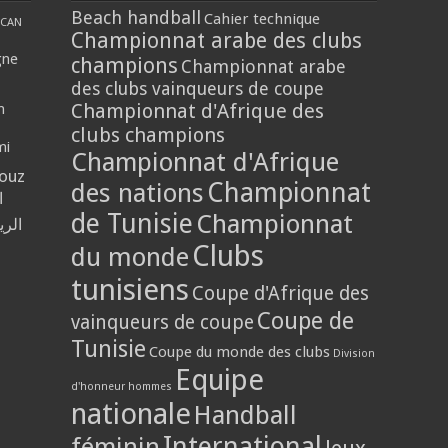
Beach handball
Cahier technique
CAN
Championnat arabe des clubs
gne
champions
Championnat arabe
des clubs vainqueurs de coupe
Championnat d'Afrique des
n
clubs champions
mi
Championnat d'Afrique
louz
Championnat
des nations
ا
de Tunisie
Championnat
الر
Clubs
du monde
tunisiens
Coupe d'Afrique des
Coupe de
vainqueurs de coupe
Tunisie
Coupe du monde des clubs
Division
Equipe
d'honneur hommes
nationale
Handball
International
féminin