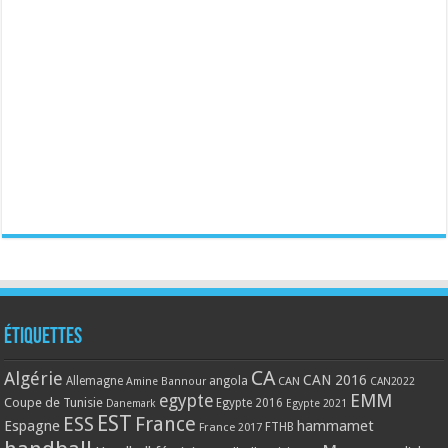
Étiquettes
CA
Algérie
CAN 2016
Allemagne
angola
CAN
Amine Bannour
CAN2022
EMM
egypte
Coupe de Tunisie
Egypte 2016
Danemark
Egypte 2021
EST
ESS
France
Espagne
hammamet
France 2017
FTHB