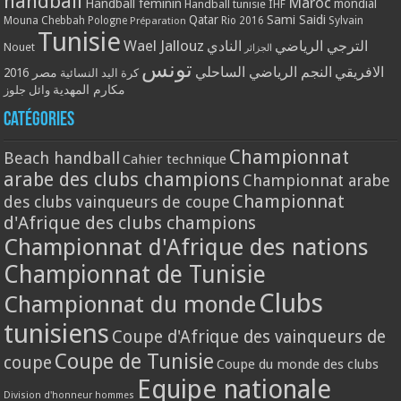
handball
Maroc
Handball féminin
mondial
Handball tunisie
IHF
Qatar
Sami Saidi
Mouna Chebbah
Pologne
Rio 2016
Sylvain
Préparation
Tunisie
Wael Jallouz
الترجي الرياضي
النادي
Nouet
الجزائر
تونس
الافريقي
النجم الرياضي الساحلي
مصر 2016
كرة اليد النسائية
مكارم المهدية
وائل جلوز
Catégories
Championnat
Beach handball
Cahier technique
arabe des clubs champions
Championnat arabe
Championnat
des clubs vainqueurs de coupe
d'Afrique des clubs champions
Championnat d'Afrique des nations
Championnat de Tunisie
Clubs
Championnat du monde
tunisiens
Coupe d'Afrique des vainqueurs de
Coupe de Tunisie
coupe
Coupe du monde des clubs
Equipe nationale
Division d'honneur hommes