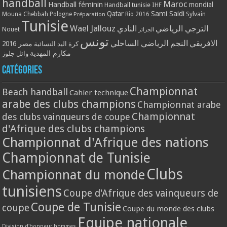
handball
Maroc
Handball féminin
mondial
Handball tunisie
IHF
Qatar
Sami Saidi
Mouna Chebbah
Pologne
Rio 2016
Sylvain
Préparation
Tunisie
Wael Jallouz
الترجي الرياضي
النادي
Nouet
الجزائر
تونس
الافريقي
النجم الرياضي الساحلي
مصر 2016
كرة اليد النسائية
مكارم المهدية
وائل جلوز
Catégories
Championnat
Beach handball
Cahier technique
arabe des clubs champions
Championnat arabe
Championnat
des clubs vainqueurs de coupe
d'Afrique des clubs champions
Championnat d'Afrique des nations
Championnat de Tunisie
Clubs
Championnat du monde
tunisiens
Coupe d'Afrique des vainqueurs de
Coupe de Tunisie
coupe
Coupe du monde des clubs
Equipe nationale
Division d'honneur hommes