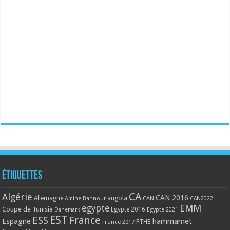
Étiquettes
CA
Algérie
CAN 2016
Allemagne
angola
CAN
Amine Bannour
CAN2022
EMM
egypte
Coupe de Tunisie
Egypte 2016
Danemark
Egypte 2021
EST
ESS
France
Espagne
hammamet
France 2017
FTHB