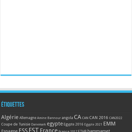
Étiquettes
CA
Algérie
CAN 2016
Allemagne
angola
CAN
Amine Bannour
CAN2022
EMM
egypte
Coupe de Tunisie
Egypte 2016
Danemark
Egypte 2021
EST
ESS
France
Espagne
hammamet
France 2017
FTHB