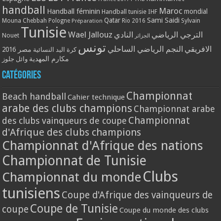
handball
Maroc
Handball féminin
mondial
Handball tunisie
IHF
Qatar
Sami Saidi
Mouna Chebbah
Pologne
Rio 2016
Sylvain
Préparation
Tunisie
Wael Jallouz
الترجي الرياضي
النادي
Nouet
الجزائر
تونس
الافريقي
النجم الرياضي الساحلي
مصر 2016
كرة اليد النسائية
مكارم المهدية
وائل جلوز
Catégories
Championnat
Beach handball
Cahier technique
arabe des clubs champions
Championnat arabe
Championnat
des clubs vainqueurs de coupe
d'Afrique des clubs champions
Championnat d'Afrique des nations
Championnat de Tunisie
Clubs
Championnat du monde
tunisiens
Coupe d'Afrique des vainqueurs de
Coupe de Tunisie
coupe
Coupe du monde des clubs