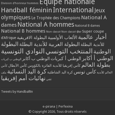
Equipe nationale
Division d'honneur hommes
International
Handball féminin
Jeux
olympiques
National A
Le Trophée des Champions
National A hommes
dames
National B dames
National B hommes
Super coupe
Non classé
Non classé @ar
أخبار عالمية
الألعاب الأولمبية
البطولة الافريقية
d'Afrique
البطولة
البطولة العربية للأندية البطلة
للأندية البطلة
المنتخب التونسي
النوادي التونسية
الوطنية
الوطني أ أكابر
الوطني أ كبريات
الوطني ب أكابر
الوطني ب كبريات
بطولة العالم
كأس إفريقيا للأندية الفائزة بالكؤوس
كأس الأبطال
كأس
كرة اليد النسائية
كأس تونس
كرة اليد الشاطئية
العالم للأندية
ملف
نهائيات أمم إفريقيا
تقني
Tweets by Handballtn
e-pirana
|
Perfexina
© Copyright 2026, Tous droits réservés