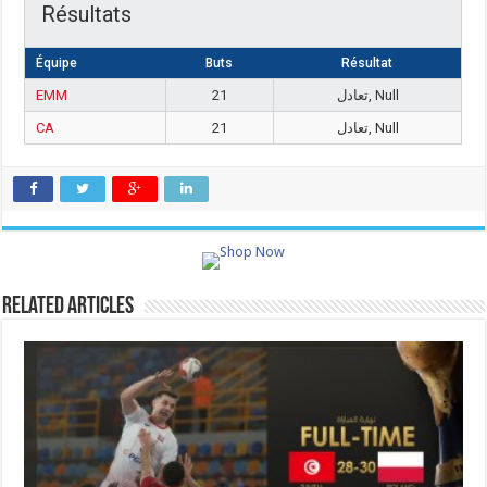
Résultats
Équipe
Buts
Résultat
EMM
21
تعادل, Null
CA
21
تعادل, Null
Related Articles