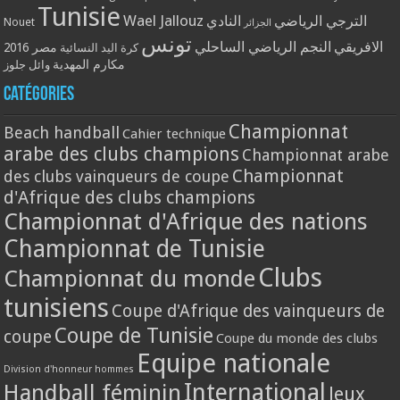
Tunisie
Wael Jallouz
الترجي الرياضي
النادي
Nouet
الجزائر
تونس
الافريقي
النجم الرياضي الساحلي
مصر 2016
كرة اليد النسائية
مكارم المهدية
وائل جلوز
Catégories
Championnat
Beach handball
Cahier technique
arabe des clubs champions
Championnat arabe
Championnat
des clubs vainqueurs de coupe
d'Afrique des clubs champions
Championnat d'Afrique des nations
Championnat de Tunisie
Clubs
Championnat du monde
tunisiens
Coupe d'Afrique des vainqueurs de
Coupe de Tunisie
coupe
Coupe du monde des clubs
Equipe nationale
Division d'honneur hommes
International
Handball féminin
Jeux