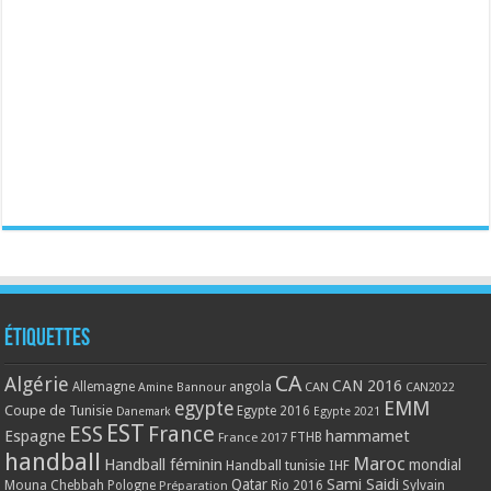
Étiquettes
CA
Algérie
CAN 2016
Allemagne
angola
CAN
Amine Bannour
CAN2022
EMM
egypte
Coupe de Tunisie
Egypte 2016
Danemark
Egypte 2021
EST
ESS
France
Espagne
hammamet
France 2017
FTHB
handball
Maroc
Handball féminin
mondial
Handball tunisie
IHF
Qatar
Sami Saidi
Mouna Chebbah
Pologne
Rio 2016
Sylvain
Préparation