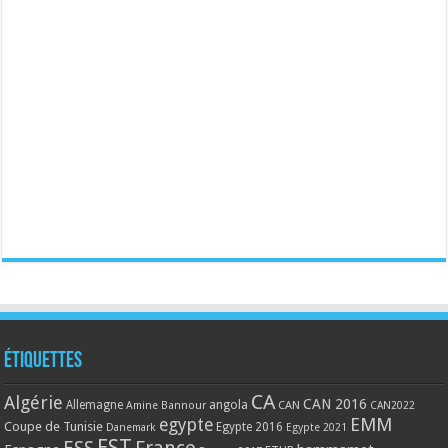
Étiquettes
CA
Algérie
CAN 2016
Allemagne
angola
CAN
Amine Bannour
CAN2022
EMM
egypte
Coupe de Tunisie
Egypte 2016
Danemark
Egypte 2021
EST