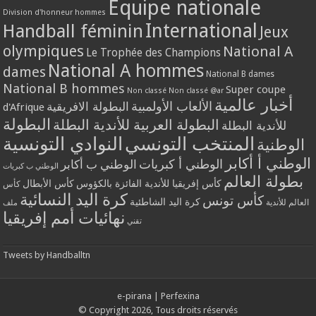
Equipe nationale
Division d'honneur hommes
International
Handball féminin
Jeux
olympiques
National A
Le Trophée des Champions
National A hommes
dames
National B dames
National B hommes
Super coupe
Non classé
Non classé @ar
أخبار عالمية
الألعاب الأولمبية
البطولة الافريقية
d'Afrique
البطولة
البطولة العربية للأندية البطلة
للأندية البطلة
المنتخب التونسي
النوادي التونسية
الوطنية
الوطني أ أكابر
الوطني أ كبريات
الوطني ب أكابر
الوطني ب كبريات
بطولة العالم
كأس إفريقيا للأندية الفائزة بالكؤوس
كأس الأبطال
كأس
كرة اليد النسائية
كأس تونس
كرة اليد الشاطئية
العالم للأندية
ملف
نهائيات أمم إفريقيا
تقني
Tweets by Handballtn
e-pirana
|
Perfexina
© Copyright 2026, Tous droits réservés