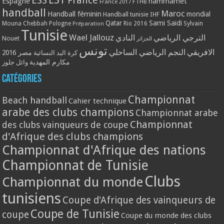
ESS
France
Espagne
hammamet
France 2017
FTHB
handball
Maroc
Handball féminin
mondial
Handball tunisie
IHF
Qatar
Sami Saidi
Mouna Chebbah
Pologne
Rio 2016
Sylvain
Préparation
Tunisie
Wael Jallouz
الترجي الرياضي
النادي
Nouet
الجزائر
تونس
الافريقي
النجم الرياضي الساحلي
مصر 2016
كرة اليد النسائية
مكارم المهدية
وائل جلوز
Catégories
Championnat
Beach handball
Cahier technique
arabe des clubs champions
Championnat arabe
Championnat
des clubs vainqueurs de coupe
d'Afrique des clubs champions
Championnat d'Afrique des nations
Championnat de Tunisie
Clubs
Championnat du monde
tunisiens
Coupe d'Afrique des vainqueurs de
Coupe de Tunisie
coupe
Coupe du monde des clubs