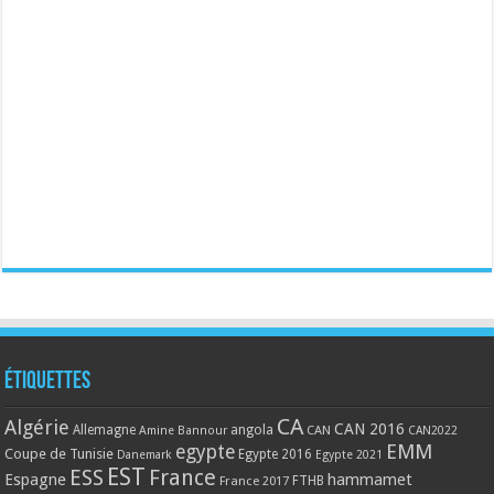
Étiquettes
CA
Algérie
CAN 2016
Allemagne
angola
CAN
Amine Bannour
CAN2022
EMM
egypte
Coupe de Tunisie
Egypte 2016
Danemark
Egypte 2021
EST
ESS
France
Espagne
hammamet
France 2017
FTHB