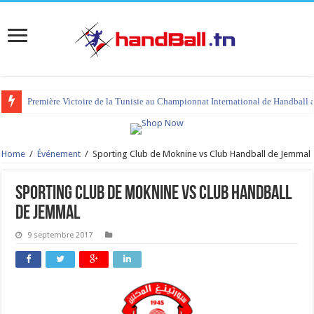
Première Victoire de la Tunisie au Championnat International de Handball 
tournoi international Hammamet 2023 : programme et liste des joueurs co
Home
/
Événement
/
Sporting Club de Moknine vs Club Handball de Jemmal
Sporting Club de Moknine vs Club Handball
de Jemmal
9 septembre 2017