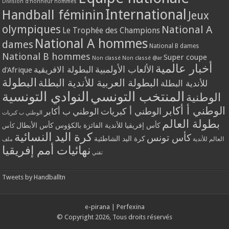
Division d'honneur hommes
International
Handball féminin
Jeux
olympiques
National A
Le Trophée des Champions
National A hommes
dames
National B dames
National B hommes
Super coupe
Non classé
Non classé @ar
أخبار عالمية
الألعاب الأولمبية
البطولة الافريقية
d'Afrique
البطولة
البطولة العربية للأندية البطلة
للأندية البطلة
المنتخب التونسي
النوادي التونسية
الوطنية
الوطني أ أكابر
الوطني أ كبريات
الوطني ب أكابر
الوطني ب كبريات
بطولة العالم
كأس إفريقيا للأندية الفائزة بالكؤوس
كأس الأبطال
كأس
كرة اليد النسائية
كأس تونس
كرة اليد الشاطئية
العالم للأندية
ملف
نهائيات أمم إفريقيا
تقني
Tweets by Handballtn
e-pirana
|
Perfexina
© Copyright 2026, Tous droits réservés