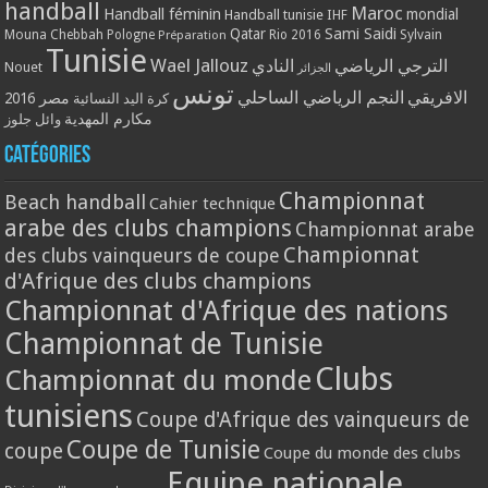
handball
Maroc
Handball féminin
mondial
Handball tunisie
IHF
Qatar
Sami Saidi
Mouna Chebbah
Pologne
Rio 2016
Sylvain
Préparation
Tunisie
Wael Jallouz
الترجي الرياضي
النادي
Nouet
الجزائر
تونس
الافريقي
النجم الرياضي الساحلي
مصر 2016
كرة اليد النسائية
مكارم المهدية
وائل جلوز
Catégories
Championnat
Beach handball
Cahier technique
arabe des clubs champions
Championnat arabe
Championnat
des clubs vainqueurs de coupe
d'Afrique des clubs champions
Championnat d'Afrique des nations
Championnat de Tunisie
Clubs
Championnat du monde
tunisiens
Coupe d'Afrique des vainqueurs de
Coupe de Tunisie
coupe
Coupe du monde des clubs
Equipe nationale