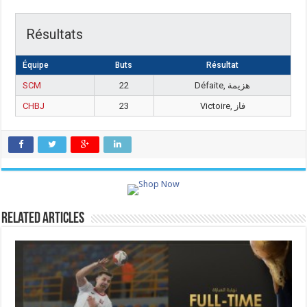
Résultats
Équipe
Buts
Résultat
SCM
22
Défaite, هزيمة
CHBJ
23
Victoire, فاز
Related Articles