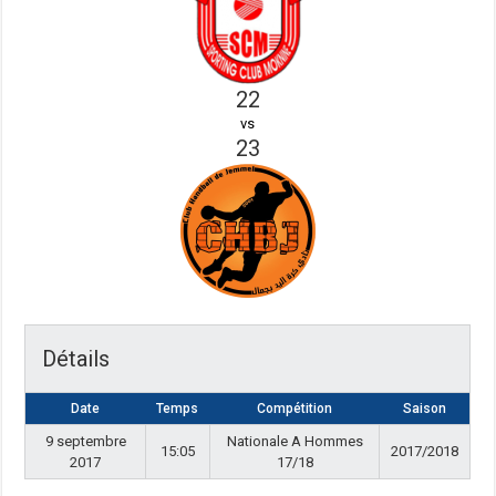
22
vs
23
Détails
Date
Temps
Compétition
Saison
9 septembre
Nationale A Hommes
15:05
2017/2018
2017
17/18