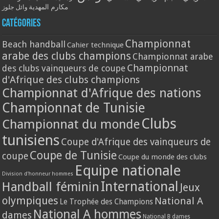
مكارم المهدية
وائل جلوز
Catégories
Championnat
Beach handball
Cahier technique
arabe des clubs champions
Championnat arabe
Championnat
des clubs vainqueurs de coupe
d'Afrique des clubs champions
Championnat d'Afrique des nations
Championnat de Tunisie
Clubs
Championnat du monde
tunisiens
Coupe d'Afrique des vainqueurs de
Coupe de Tunisie
coupe
Coupe du monde des clubs
Equipe nationale
Division d'honneur hommes
International
Handball féminin
Jeux
olympiques
National A
Le Trophée des Champions
National A hommes
dames
National B dames