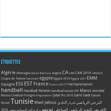
Étiquettes
CA
Algérie
CAN 2016
Allemagne
angola
CAN
Amine Bannour
CAN2022
EMM
egypte
Coupe de Tunisie
Egypte 2016
Danemark
Egypte 2021
EST
ESS
France
Espagne
hammamet
France 2017
FTHB
handball
Maroc
Handball féminin
mondial
Handball tunisie
IHF
Qatar
Sami Saidi
Mouna Chebbah
Pologne
Rio 2016
Sylvain
Préparation
Tunisie
Wael Jallouz
الترجي الرياضي
النادي
Nouet
الجزائر
تونس
الافريقي
النجم الرياضي الساحلي
مصر 2016
كرة اليد النسائية