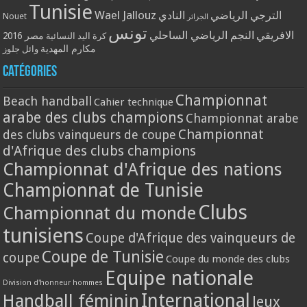
Tunisie
Wael Jallouz
الترجي الرياضي
النادي
Nouet
الجزائر
تونس
الافريقي
النجم الرياضي الساحلي
مصر 2016
كرة اليد النسائية
مكارم المهدية
وائل جلوز
Catégories
Championnat
Beach handball
Cahier technique
arabe des clubs champions
Championnat arabe
Championnat
des clubs vainqueurs de coupe
d'Afrique des clubs champions
Championnat d'Afrique des nations
Championnat de Tunisie
Clubs
Championnat du monde
tunisiens
Coupe d'Afrique des vainqueurs de
Coupe de Tunisie
coupe
Coupe du monde des clubs
Equipe nationale
Division d'honneur hommes
International
Handball féminin
Jeux