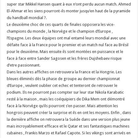
super star Mikkel Hansen quant à eux n’ont perdu aucun match. Ahmed
El-Ahmar et les siens pourront-ils monter jusqu’en haut de la pyramide
du handball mondial ?.
Le deuxième choc de ces quarts de finales opposera les vice-
champions du monde , la Norvège et le champion d’Europe ,
l’Espagne. Les deux équipes ont mal entamé leurs mondial avec une
défaite face à la France pour le premier et un match nul face au Brésil
pour le deuxième. Mais ensuite ils sont montées en puissance et le
face à face entre Sander Sagosen et les frères Dujshebaev risque
d’etre passionnant.
Dans les autres affiches on retrouvera la France et la Hongrie. Les
bleues éliminés dès la phase de groupe au dernier championnat
d’Europe , veulent oublier cet echec et tenteront de retrouver le
podium. Ils ne pourront pas compter sur leur star Nikola Karabatic
resté à la maison , mais les coéquipiers de Dika Mem ont démontré
face à la Norvège qu’ils pourront s’en passer. Mais attention les
hongrois peuvent créer la surprise et ils en ont les moyens. Enfin , dans
la dernière affiche on retrouvera la Suède dans une version plus jeune
mais incroyablement efficace et le Qatar et ses fantastiques machines
cubaines , Frankis Marzo et Rafael Capote. Si les vikings sont arrivés en