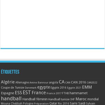
Étiquettes
CA
Algérie
CAN 2016
Allemagne
angola
CAN
Amine Bannour
CAN2022
EMM
egypte
Coupe de Tunisie
Egypte 2016
Danemark
Egypte 2021
EST
ESS
France
Espagne
hammamet
France 2017
FTHB
handball
Maroc
Handball féminin
mondial
Handball tunisie
IHF
Qatar
Sami Saidi
Mouna Chebbah
Pologne
Rio 2016
Sylvain
Préparation