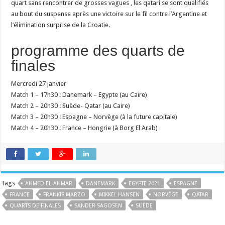
quart sans rencontrer de grosses vagues , les qatari se sont qualifiés
au bout du suspense après une victoire sur le fil contre l’Argentine et
l’élimination surprise de la Croatie.
programme des quarts de
finales
Mercredi 27 janvier
Match 1 – 17h30 : Danemark – Egypte (au Caire)
Match 2 – 20h30 : Suède- Qatar (au Caire)
Match 3 – 20h30 : Espagne – Norvège (à la future capitale)
Match 4 – 20h30 : France – Hongrie (à Borg El Arab)
Tags
AHMED EL-AHMAR
DANEMARK
EGYPTE 2021
ESPAGNE
FRANCE
FRANKIS MARZO
MIKKEL HANSEN
NORVÈGE
QATAR
QUARTS DE FINALES
SANDER SAGOSEN
SUÈDE