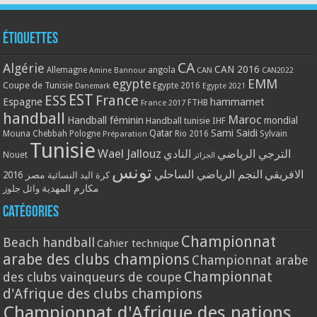
Étiquettes
CA
Algérie
CAN 2016
Allemagne
angola
CAN
Amine Bannour
CAN2022
EMM
egypte
Coupe de Tunisie
Egypte 2016
Danemark
Egypte 2021
EST
ESS
France
Espagne
hammamet
France 2017
FTHB
handball
Maroc
Handball féminin
mondial
Handball tunisie
IHF
Qatar
Sami Saidi
Mouna Chebbah
Pologne
Rio 2016
Sylvain
Préparation
Tunisie
Wael Jallouz
الترجي الرياضي
النادي
Nouet
الجزائر
تونس
الافريقي
النجم الرياضي الساحلي
مصر 2016
كرة اليد النسائية
مكارم المهدية
وائل جلوز
Catégories
Championnat
Beach handball
Cahier technique
arabe des clubs champions
Championnat arabe
Championnat
des clubs vainqueurs de coupe
d'Afrique des clubs champions
Championnat d'Afrique des nations