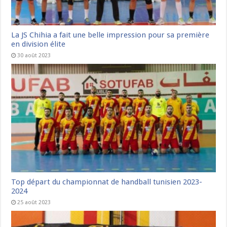
La JS Chihia a fait une belle impression pour sa première
en division élite
30 août 2023
Top départ du championnat de handball tunisien 2023-
2024
25 août 2023