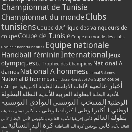
Championnat de Tunisie
Clubs
Championnat du monde
tunisiens
Coupe d'Afrique des vainqueurs de
Coupe de Tunisie
coupe
Coupe du monde des clubs
Equipe nationale
Division d'honneur hommes
International
Handball féminin
Jeux
olympiques
National A
Le Trophée des Champions
National A hommes
dames
National B dames
National B hommes
Super coupe
Non classé
Non classé @ar
أخبار عالمية
الألعاب الأولمبية
البطولة الافريقية
d'Afrique
البطولة
البطولة العربية للأندية البطلة
للأندية البطلة
المنتخب التونسي
النوادي التونسية
الوطنية
الوطني أ أكابر
الوطني أ كبريات
الوطني ب أكابر
الوطني ب كبريات
بطولة العالم
كأس إفريقيا للأندية الفائزة بالكؤوس
كأس الأبطال
كأس
كرة اليد النسائية
كأس تونس
كرة اليد الشاطئية
العالم للأندية
ملف