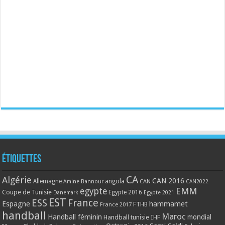
Étiquettes
CA
Algérie
CAN 2016
Allemagne
angola
CAN
Amine Bannour
CAN2022
EMM
egypte
Coupe de Tunisie
Egypte 2016
Danemark
Egypte 2021
EST
ESS
France
Espagne
hammamet
France 2017
FTHB
handball
Maroc
Handball féminin
mondial
Handball tunisie
IHF