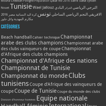
Qatar
Sami Saidi
Mouna Chebbah
Pologne
Rio 2016
Sylvain
Préparation
Tunisie
Wael Jallouz
الترجي الرياضي
النادي
Nouet
الجزائر
تونس
الافريقي
النجم الرياضي الساحلي
مصر 2016
كرة اليد النسائية
مكارم المهدية
وائل جلوز
Catégories
Championnat
Beach handball
Cahier technique
arabe des clubs champions
Championnat arabe
Championnat
des clubs vainqueurs de coupe
d'Afrique des clubs champions
Championnat d'Afrique des nations
Championnat de Tunisie
Clubs
Championnat du monde
tunisiens
Coupe d'Afrique des vainqueurs de
Coupe de Tunisie
coupe
Coupe du monde des clubs
Equipe nationale
Division d'honneur hommes