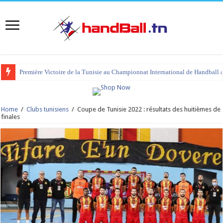
Première Victoire de la Tunisie au Championnat International de Handball 
tournoi international Hammamet 2023 : programme et liste des joueurs co
Home
/
Clubs tunisiens
/
Coupe de Tunisie 2022 : résultats des huitièmes de
finales