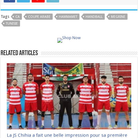
Tags
CA
COUPE ARABE
HAMMAMET
HANDBALL
MEGRINE
TUNISIE
Related Articles
La JS Chihia a fait une belle impression pour sa première