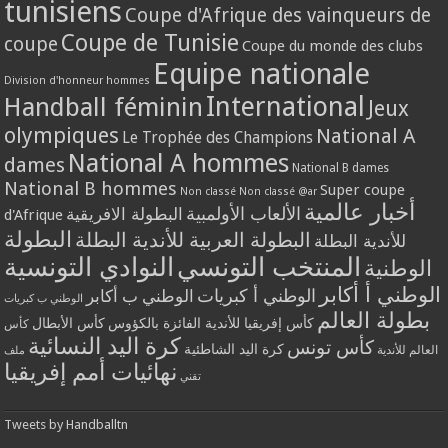
tunisiens
Coupe d'Afrique des vainqueurs de
Coupe de Tunisie
coupe
Coupe du monde des clubs
Equipe nationale
Division d'honneur hommes
International
Handball féminin
Jeux
olympiques
National A
Le Trophée des Champions
National A hommes
dames
National B dames
National B hommes
Super coupe
Non classé
Non classé @ar
أخبار عالمية
الألعاب الأولمبية
البطولة الافريقية
d'Afrique
البطولة
البطولة العربية للأندية البطلة
للأندية البطلة
المنتخب التونسي
النوادي التونسية
الوطنية
الوطني أ أكابر
الوطني أ كبريات
الوطني ب أكابر
الوطني ب كبريات
بطولة العالم
كأس إفريقيا للأندية الفائزة بالكؤوس
كأس الأبطال
كأس
كرة اليد النسائية
كأس تونس
كرة اليد الشاطئية
العالم للأندية
ملف
نهائيات أمم إفريقيا
تقني
Tweets by Handballtn