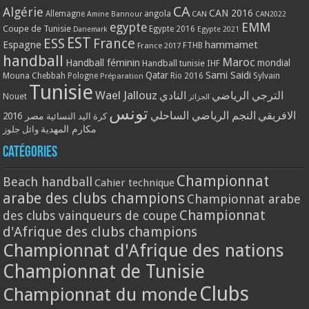
CA
Algérie
CAN 2016
Allemagne
angola
CAN
Amine Bannour
CAN2022
EMM
egypte
Coupe de Tunisie
Egypte 2016
Danemark
Egypte 2021
EST
ESS
France
Espagne
hammamet
France 2017
FTHB
handball
Maroc
Handball féminin
mondial
Handball tunisie
IHF
Qatar
Sami Saidi
Mouna Chebbah
Pologne
Rio 2016
Sylvain
Préparation
Tunisie
Wael Jallouz
الترجي الرياضي
النادي
Nouet
الجزائر
تونس
الافريقي
النجم الرياضي الساحلي
مصر 2016
كرة اليد النسائية
مكارم المهدية
وائل جلوز
Catégories
Championnat
Beach handball
Cahier technique
arabe des clubs champions
Championnat arabe
Championnat
des clubs vainqueurs de coupe
d'Afrique des clubs champions
Championnat d'Afrique des nations
Championnat de Tunisie
Clubs
Championnat du monde