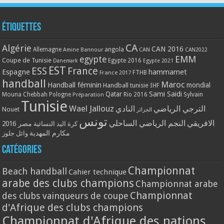
Étiquettes
CA
Algérie
CAN 2016
Allemagne
angola
CAN
Amine Bannour
CAN2022
EMM
egypte
Coupe de Tunisie
Egypte 2016
Danemark
Egypte 2021
EST
ESS
France
Espagne
hammamet
France 2017
FTHB
handball
Maroc
Handball féminin
mondial
Handball tunisie
IHF
Qatar
Sami Saidi
Mouna Chebbah
Pologne
Rio 2016
Sylvain
Préparation
Tunisie
Wael Jallouz
الترجي الرياضي
النادي
Nouet
الجزائر
تونس
الافريقي
النجم الرياضي الساحلي
مصر 2016
كرة اليد النسائية
مكارم المهدية
وائل جلوز
Catégories
Championnat
Beach handball
Cahier technique
arabe des clubs champions
Championnat arabe
Championnat
des clubs vainqueurs de coupe
d'Afrique des clubs champions
Championnat d'Afrique des nations