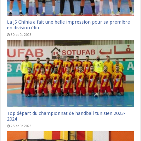
La JS Chihia a fait une belle impression pour sa première
en division élite
30 août 2023
Top départ du championnat de handball tunisien 2023-
2024
25 août 2023