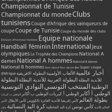
Championnat de Tunisie
Clubs
Championnat du monde
tunisiens
Coupe d'Afrique des vainqueurs de
Coupe de Tunisie
coupe
Coupe du monde des clubs
Equipe nationale
Division d'honneur hommes
International
Handball féminin
Jeux
olympiques
National A
Le Trophée des Champions
National A hommes
dames
National B dames
National B hommes
Super coupe
Non classé
Non classé @ar
أخبار عالمية
الألعاب الأولمبية
البطولة الافريقية
d'Afrique
البطولة
البطولة العربية للأندية البطلة
للأندية البطلة
المنتخب التونسي
النوادي التونسية
الوطنية
الوطني أ أكابر
الوطني أ كبريات
الوطني ب أكابر
الوطني ب كبريات
بطولة العالم
كأس إفريقيا للأندية الفائزة بالكؤوس
كأس الأبطال
كأس
كرة اليد النسائية
كأس تونس
كرة اليد الشاطئية
العالم للأندية
ملف