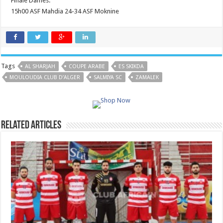
Finale Dames:
15h00 ASF Mahdia 24-34 ASF Moknine
Tags
AL SHARJAH
COUPE ARABE
ES SKIKDA
MOULOUDIA CLUB D’ALGER
SALMIYA SC
ZAMALEK
Related Articles