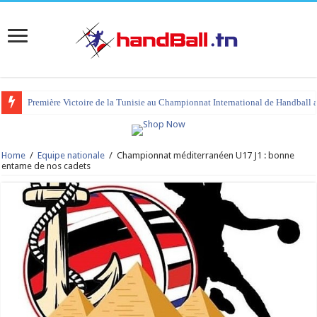
Première Victoire de la Tunisie au Championnat International de Handball 
tournoi international Hammamet 2023 : programme et liste des joueurs co
Home
/
Equipe nationale
/
Championnat méditerranéen U17 J1 : bonne
entame de nos cadets