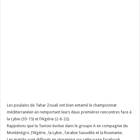
Les poulains de Tahar Zouali ont bien entamé le championnat
méditerranéen en remportant leurs deux premières rencontres face à
la Lybie (33-15) et l’Algérie (2-6-22).
Rappelons que la Tunisie évolue dans le groupe A en compagnie du
Monténégro ,l’Algérie , la Lybie , l’arabie Saoudite et la Roumanie.
Les matchs sont diffusés en streaming sur cette page facebook