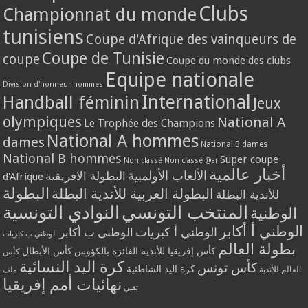
Clubs
Championnat du monde
tunisiens
Coupe d'Afrique des vainqueurs de
Coupe de Tunisie
coupe
Coupe du monde des clubs
Equipe nationale
Division d'honneur hommes
International
Handball féminin
Jeux
olympiques
National A
Le Trophée des Champions
National A hommes
dames
National B dames
National B hommes
Super coupe
Non classé
Non classé @ar
أخبار عالمية
الألعاب الأولمبية
البطولة الافريقية
d'Afrique
البطولة
البطولة العربية للأندية البطلة
للأندية البطلة
المنتخب التونسي
النوادي التونسية
الوطنية
الوطني أ أكابر
الوطني أ كبريات
الوطني ب أكابر
الوطني ب كبريات
بطولة العالم
كأس إفريقيا للأندية الفائزة بالكؤوس
كأس الأبطال
كأس
كرة اليد النسائية
كأس تونس
كرة اليد الشاطئية
العالم للأندية
ملف
نهائيات أمم إفريقيا
تقني