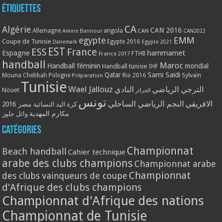
Étiquettes
CA
Algérie
CAN 2016
Allemagne
angola
CAN
Amine Bannour
CAN2022
EMM
egypte
Coupe de Tunisie
Egypte 2016
Danemark
Egypte 2021
EST
ESS
France
Espagne
hammamet
France 2017
FTHB
handball
Maroc
Handball féminin
mondial
Handball tunisie
IHF
Qatar
Sami Saidi
Mouna Chebbah
Pologne
Rio 2016
Sylvain
Préparation
Tunisie
Wael Jallouz
الترجي الرياضي
النادي
Nouet
الجزائر
تونس
الافريقي
النجم الرياضي الساحلي
مصر 2016
كرة اليد النسائية
مكارم المهدية
وائل جلوز
Catégories
Championnat
Beach handball
Cahier technique
arabe des clubs champions
Championnat arabe
Championnat
des clubs vainqueurs de coupe
d'Afrique des clubs champions
Championnat d'Afrique des nations
Championnat de Tunisie