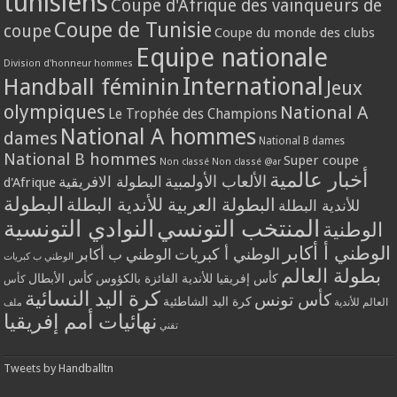
tunisiens
Coupe d'Afrique des vainqueurs de
Coupe de Tunisie
coupe
Coupe du monde des clubs
Equipe nationale
Division d'honneur hommes
International
Handball féminin
Jeux
olympiques
National A
Le Trophée des Champions
National A hommes
dames
National B dames
National B hommes
Super coupe
Non classé
Non classé @ar
أخبار عالمية
الألعاب الأولمبية
البطولة الافريقية
d'Afrique
البطولة
البطولة العربية للأندية البطلة
للأندية البطلة
المنتخب التونسي
النوادي التونسية
الوطنية
الوطني أ أكابر
الوطني أ كبريات
الوطني ب أكابر
الوطني ب كبريات
بطولة العالم
كأس إفريقيا للأندية الفائزة بالكؤوس
كأس الأبطال
كأس
كرة اليد النسائية
كأس تونس
كرة اليد الشاطئية
العالم للأندية
ملف
نهائيات أمم إفريقيا
تقني
Tweets by Handballtn