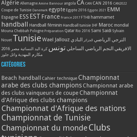
CA
Algérie
CAN 2016
Allemagne
angola
CAN
Amine Bannour
CAN2022
EMM
egypte
Coupe de Tunisie
Egypte 2016
Danemark
Egypte 2021
EST
ESS
France
Espagne
hammamet
France 2017
FTHB
handball
Maroc
Handball féminin
mondial
Handball tunisie
IHF
Qatar
Sami Saidi
Mouna Chebbah
Pologne
Rio 2016
Sylvain
Préparation
Tunisie
Wael Jallouz
الترجي الرياضي
النادي
Nouet
الجزائر
تونس
الافريقي
النجم الرياضي الساحلي
مصر 2016
كرة اليد النسائية
مكارم المهدية
وائل جلوز
Catégories
Championnat
Beach handball
Cahier technique
arabe des clubs champions
Championnat arabe
Championnat
des clubs vainqueurs de coupe
d'Afrique des clubs champions
Championnat d'Afrique des nations
Championnat de Tunisie
Clubs
Championnat du monde