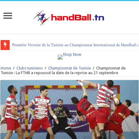
Première Victoire de la Tunisie au Championnat International de Handball 
tournoi international Hammamet 2023 : programme et liste des joueurs co
Home
/
Clubs tunisiens
/
Championnat de Tunisie
/
Championnat de
Tunisie : La FTHB a repoussé la date de la reprise au 21 septembre