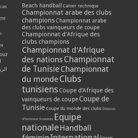
Beach handball
Cahier technique
CAN
Championnat arabe des clubs
gne
champions
Championnat arabe
des clubs vainqueurs de coupe
Championnat d'Afrique des
n
clubs champions
mi
Championnat d'Afrique
louz
Championnat
des nations
ا
de Tunisie
Championnat
الر
Clubs
du monde
tunisiens
Coupe d'Afrique des
Coupe de
vainqueurs de coupe
Tunisie
Coupe du monde des clubs
Division
Equipe
d'honneur hommes
nationale
Handball
International
féminin