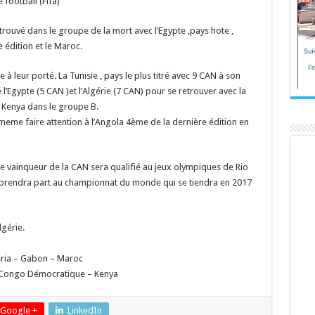
 football (Fifa)
trouvé dans le groupe de la mort avec l’Egypte ,pays hote ,
e édition et le Maroc.
à leur porté. La Tunisie , pays le plus titré avec 9 CAN à son
l’Egypte (5 CAN )et l’Algérie (7 CAN) pour se retrouver avec la
le Kenya dans le groupe B.
me faire attention à l’Angola 4ème de la dernière édition en
r le vainqueur de la CAN sera qualifié au jeux olympiques de Rio
m prendra part au championnat du monde qui se tiendra en 2017
lgérie.
éria – Gabon – Maroc
– Congo Démocratique – Kenya
Google +
LinkedIn