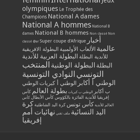
Jeux
olympiques
Le Trophée des
National A dames
Champions
National A hommes
National B
National B hommes
dames
Non classé
Non
أخبار
Super coupe d'Afrique
classé @ar
عالمية
الألعاب الأولمبية
البطولة الافريقية
البطولة العربية للأندية
للأندية البطلة
المنتخب
البطولة الوطنية
البطلة
التونسي
النوادي التونسية
الوطني أ أكابر
الوطني أ كبريات
الوطني
بطولة العالم
ب أكابر
كأس
الوطني ب كبريات
إفريقيا للأندية الفائزة بالكؤوس
كأس الأبطال
كأس
كرة
كأس تونس
كرة اليد الشاطئية
العالم للأندية
اليد النسائية
نهائيات أمم
ملف تقني
إفريقيا