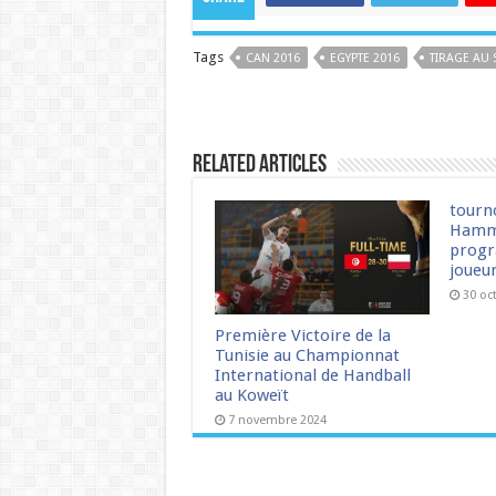
Tags
CAN 2016
EGYPTE 2016
TIRAGE AU 
Related Articles
tourn
Hamm
progr
joueu
30 oc
Première Victoire de la
Tunisie au Championnat
International de Handball
au Koweït
7 novembre 2024