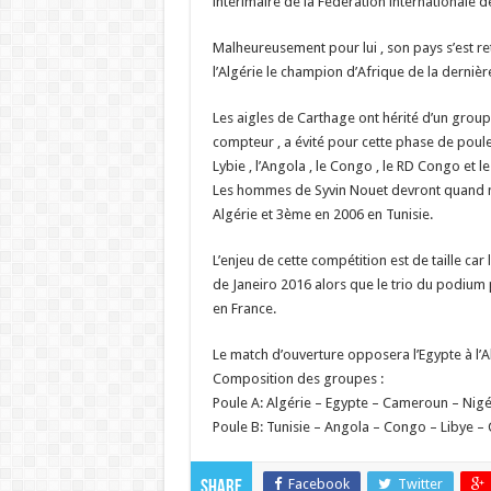
intérimaire de la Fédération internationale de
Malheureusement pour lui , son pays s’est re
l’Algérie le champion d’Afrique de la dernièr
Les aigles de Carthage ont hérité d’un groupe 
compteur , a évité pour cette phase de poule 
Lybie , l’Angola , le Congo , le RD Congo et 
Les hommes de Syvin Nouet devront quand me
Algérie et 3ème en 2006 en Tunisie.
L’enjeu de cette compétition est de taille ca
de Janeiro 2016 alors que le trio du podiu
en France.
Le match d’ouverture opposera l’Egypte à l’A
Composition des groupes :
Poule A: Algérie – Egypte – Cameroun – Nig
Poule B: Tunisie – Angola – Congo – Libye 
Facebook
Twitter
Share