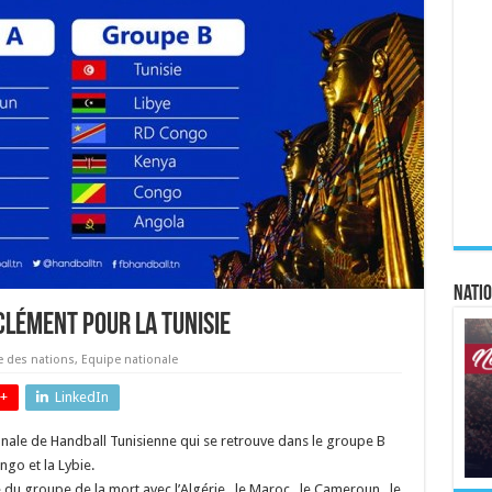
Natio
clément pour la Tunisie
 des nations
,
Equipe nationale
+
LinkedIn
onale de Handball Tunisienne qui se retrouve dans le groupe B
ngo et la Lybie.
 du groupe de la mort avec l’Algérie , le Maroc , le Cameroun , le