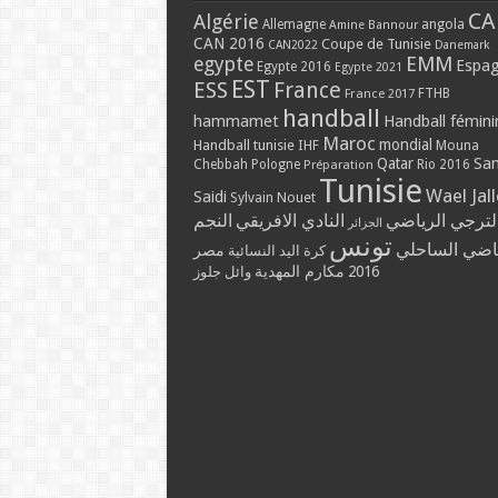
CA
Algérie
Allemagne
angola
Amine Bannour
CAN 2016
Coupe de Tunisie
CAN2022
Danemark
EMM
egypte
Espa
Egypte 2016
Egypte 2021
EST
ESS
France
France 2017
FTHB
handball
hammamet
Handball fémini
Maroc
mondial
Handball tunisie
IHF
Mouna
Qatar
Sa
Chebbah
Pologne
Rio 2016
Préparation
Tunisie
Wael Jal
Saidi
Sylvain Nouet
لترجي الرياضي
النادي الافريقي
النجم
الجزائر
تونس
ياضي الساحلي
مصر
كرة اليد النسائية
مكارم المهدية
2016
وائل جلوز