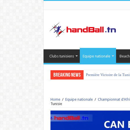
Clubs tunisiens
Equipe nationale
Beach
Breaking News
Première Victoire de la Tun
Home
/
Equipe nationale
/
Championnat d'Afri
Tunisie