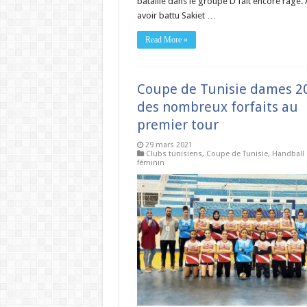
bataille dans le groupe D fait encore rage.
avoir battu Sakiet …
Read More »
Coupe de Tunisie dames 20
des nombreux forfaits au
premier tour
29 mars 2021
Clubs tunisiens
,
Coupe de Tunisie
,
Handball
féminin