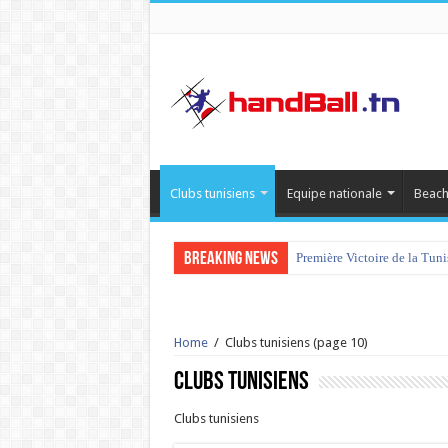
Clubs tunisiens
Equipe nationale
Beach
Breaking News
Première Victoire de la Tun
tournoi international Hamm
Home
/
Clubs tunisiens
(page 10)
Clubs tunisiens
Clubs tunisiens