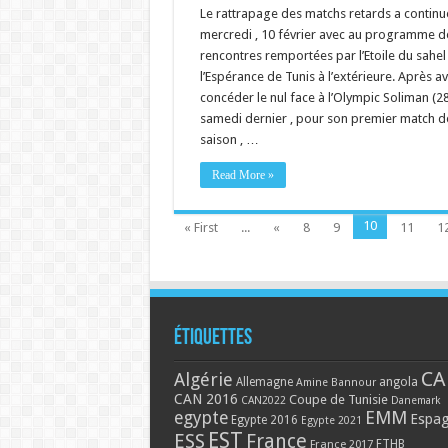
Le rattrapage des matchs retards a continu
mercredi , 10 février avec au programme 
rencontres remportées par l’Etoile du sahel
l’Espérance de Tunis à l’extérieure. Après av
concéder le nul face à l’Olympic Soliman (28
samedi dernier , pour son premier match de
saison , …
Read More »
10
« First
...
«
8
9
11
1
Étiquettes
CA
Algérie
Allemagne
angola
Amine Bannour
CAN 2016
Coupe de Tunisie
CAN2022
Danemark
EMM
egypte
Espa
Egypte 2016
Egypte 2021
EST
ESS
France
France 2017
FTHB