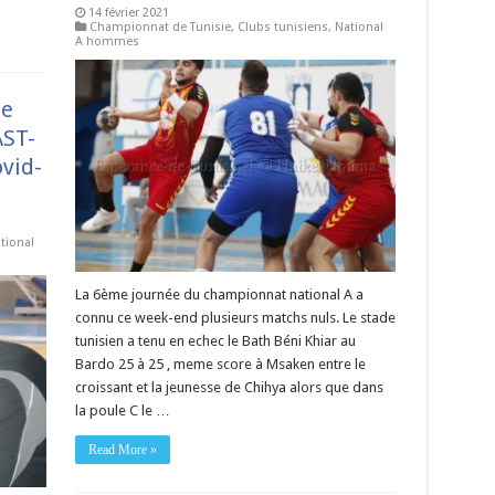
14 février 2021
Championnat de Tunisie
,
Clubs tunisiens
,
National
A hommes
de
AST-
vid-
tional
La 6ème journée du championnat national A a
connu ce week-end plusieurs matchs nuls. Le stade
tunisien a tenu en echec le Bath Béni Khiar au
Bardo 25 à 25 , meme score à Msaken entre le
croissant et la jeunesse de Chihya alors que dans
la poule C le …
Read More »