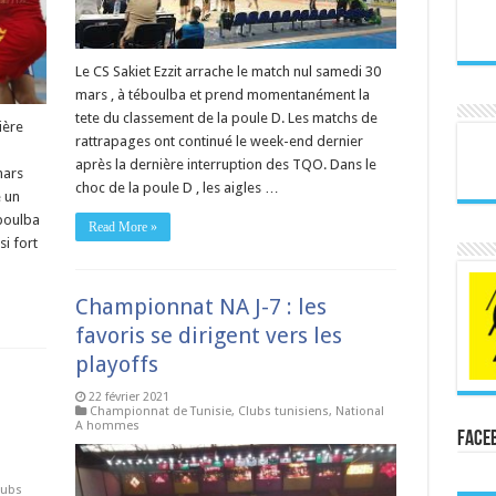
Le CS Sakiet Ezzit arrache le match nul samedi 30
mars , à téboulba et prend momentanément la
tete du classement de la poule D. Les matchs de
ière
rattrapages ont continué le week-end dernier
après la dernière interruption des TQO. Dans le
mars
choc de la poule D , les aigles …
 un
éboulba
Read More »
si fort
Championnat NA J-7 : les
favoris se dirigent vers les
playoffs
22 février 2021
Championnat de Tunisie
,
Clubs tunisiens
,
National
A hommes
Face
lubs