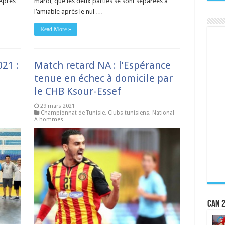
 Après
mardi, que les deux parties se sont séparées à
l’amiable après le nul …
Read More »
21 :
Match retard NA : l’Espérance
tenue en échec à domicile par
le CHB Ksour-Essef
29 mars 2021
Championnat de Tunisie
,
Clubs tunisiens
,
National
A hommes
CAN 2