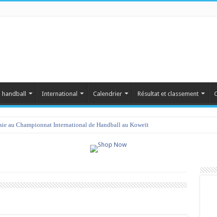
 handball
International
Calendrier
Résultat et classement
C
isie au Championnat International de Handball au Koweït
amet 2023 : programme et liste des joueurs convoqués