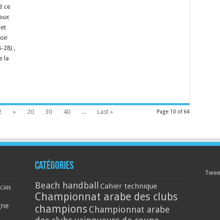
é ce
deux
 et
oir
-28) ,
 la
2
»
20
30
40
...
Last »
Page 10 of 64
Catégories
Tweet
Beach handball
Cahier technique
CAN
Championnat arabe des clubs
gne
champions
Championnat arabe