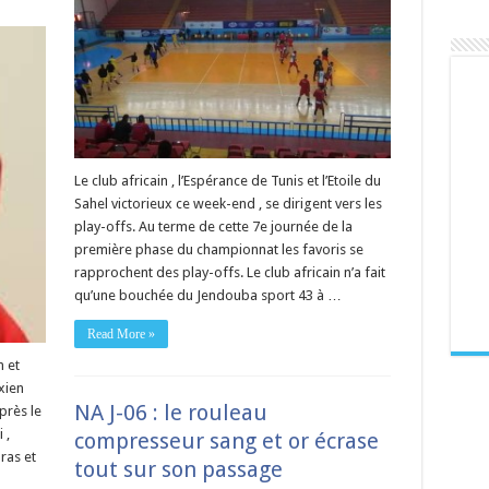
Le club africain , l’Espérance de Tunis et l’Etoile du
Sahel victorieux ce week-end , se dirigent vers les
play-offs. Au terme de cette 7e journée de la
première phase du championnat les favoris se
rapprochent des play-offs. Le club africain n’a fait
qu’une bouchée du Jendouba sport 43 à …
Read More »
 et
xien
NA J-06 : le rouleau
près le
 ,
compresseur sang et or écrase
ras et
tout sur son passage