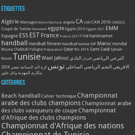
Étiquettes
CA
Algérie
CAN 2016
Allemagne
angola
CAN
Amine Bannour
CAN2022
EMM
egypte
Coupe de Tunisie
Egypte 2016
Danemark
Egypte 2021
EST
ESS
France
Espagne
hammamet
France 2017
FTHB
handball
Maroc
Handball féminin
mondial
Handball tunisie
IHF
Qatar
Sami Saidi
Mouna Chebbah
Pologne
Rio 2016
Sylvain
Préparation
Tunisie
Wael Jallouz
الترجي الرياضي
النادي
Nouet
الجزائر
تونس
الافريقي
النجم الرياضي الساحلي
مصر 2016
كرة اليد النسائية
مكارم المهدية
وائل جلوز
Catégories
Championnat
Beach handball
Cahier technique
arabe des clubs champions
Championnat arabe
Championnat
des clubs vainqueurs de coupe
d'Afrique des clubs champions
Championnat d'Afrique des nations
Championnat de Tunisie