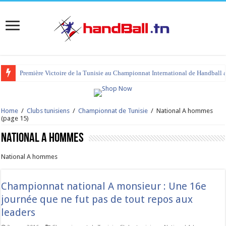
tournoi international Hammamet 2023 : programme et liste des joueurs co
Home
/
Clubs tunisiens
/
Championnat de Tunisie
/
National A hommes
(page 15)
National A hommes
National A hommes
Championnat national A monsieur : Une 16e
journée que ne fut pas de tout repos aux
leaders