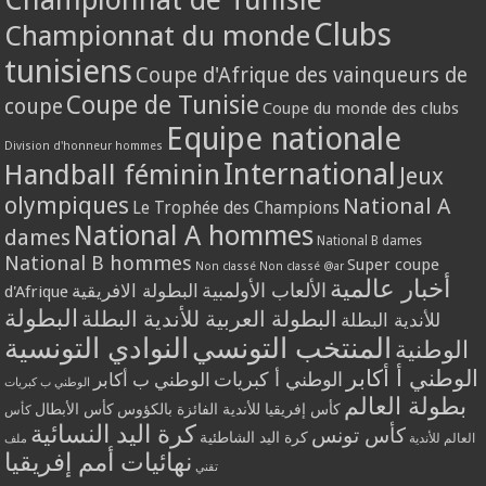
Clubs
Championnat du monde
tunisiens
Coupe d'Afrique des vainqueurs de
Coupe de Tunisie
coupe
Coupe du monde des clubs
Equipe nationale
Division d'honneur hommes
International
Handball féminin
Jeux
olympiques
National A
Le Trophée des Champions
National A hommes
dames
National B dames
National B hommes
Super coupe
Non classé
Non classé @ar
أخبار عالمية
الألعاب الأولمبية
البطولة الافريقية
d'Afrique
البطولة
البطولة العربية للأندية البطلة
للأندية البطلة
المنتخب التونسي
النوادي التونسية
الوطنية
الوطني أ أكابر
الوطني أ كبريات
الوطني ب أكابر
الوطني ب كبريات
بطولة العالم
كأس إفريقيا للأندية الفائزة بالكؤوس
كأس الأبطال
كأس
كرة اليد النسائية
كأس تونس
كرة اليد الشاطئية
العالم للأندية
ملف
نهائيات أمم إفريقيا
تقني