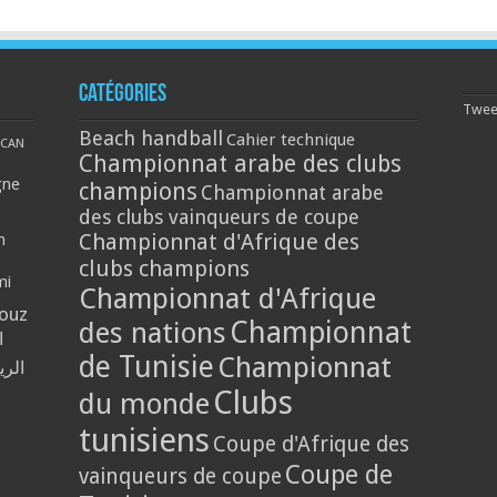
Catégories
Tweet
Beach handball
Cahier technique
CAN
Championnat arabe des clubs
gne
champions
Championnat arabe
des clubs vainqueurs de coupe
Championnat d'Afrique des
n
clubs champions
mi
Championnat d'Afrique
louz
Championnat
des nations
ا
de Tunisie
Championnat
الر
Clubs
du monde
tunisiens
Coupe d'Afrique des
Coupe de
vainqueurs de coupe