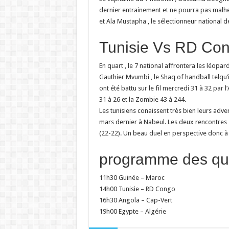
dernier entrainement et ne pourra pas malh
et Ala Mustapha , le sélectionneur national d
Tunisie Vs RD Con
En quart , le 7 national affrontera les léo
Gauthier Mvumbi , le Shaq of handball telqu’
ont été battu sur le fil mercredi 31 à 32 par
31 à 26 et la Zombie 43 à 244.
Les tunisiens conaissent très bien leurs adver
mars dernier à Nabeul. Les deux rencontres se
(22-22). Un beau duel en perspective donc à 
programme des qua
11h30 Guinée – Maroc
14h00 Tunisie – RD Congo
16h30 Angola – Cap-Vert
19h00 Egypte – Algérie