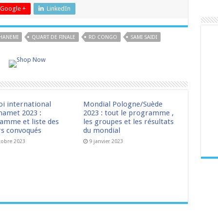
Google +
LinkedIn
HANEMI
QUART DE FINALE
RD CONGO
SAMI SAIDI
oi international
Mondial Pologne/Suède
amet 2023 :
2023 : tout le programme ,
amme et liste des
les groupes et les résultats
rs convoqués
du mondial
tobre 2023
9 janvier 2023