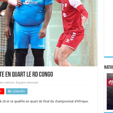
Natio
nte en quart le RD Congo
es nations
,
Equipe nationale
+
LinkedIn
 à 26 et se qualifie en quart de final du championnat d’Afrique.