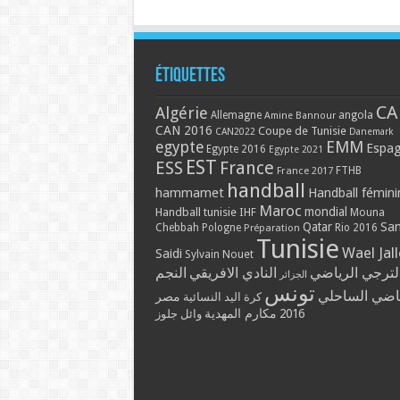
Étiquettes
CA
Algérie
Allemagne
angola
Amine Bannour
CAN 2016
Coupe de Tunisie
CAN2022
Danemark
EMM
egypte
Espa
Egypte 2016
Egypte 2021
EST
ESS
France
France 2017
FTHB
handball
hammamet
Handball fémini
Maroc
mondial
Handball tunisie
IHF
Mouna
Qatar
Sa
Chebbah
Pologne
Rio 2016
Préparation
Tunisie
Wael Jal
Saidi
Sylvain Nouet
لترجي الرياضي
النادي الافريقي
النجم
الجزائر
تونس
ياضي الساحلي
مصر
كرة اليد النسائية
مكارم المهدية
2016
وائل جلوز