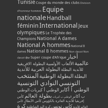
Tunisie
Coupe du monde des clubs
Division
Equipe
d'honneur hommes
nationale
Handball
International
féminin
Jeux
olympiques
Le Trophée des
National A dames
Champions
National A hommes
National B
National B hommes
dames
Non classé
Non
أخبار
Super coupe d'Afrique
classé @ar
عالمية
الألعاب الأولمبية
البطولة الافريقية
البطولة العربية للأندية
للأندية البطلة
المنتخب
البطولة الوطنية
البطلة
التونسي
النوادي التونسية
الوطني أ أكابر
الوطني أ كبريات
الوطني
بطولة العالم
ب أكابر
كأس
الوطني ب كبريات
إفريقيا للأندية الفائزة بالكؤوس
كأس الأبطال
كأس
كرة
كأس تونس
كرة اليد الشاطئية
العالم للأندية