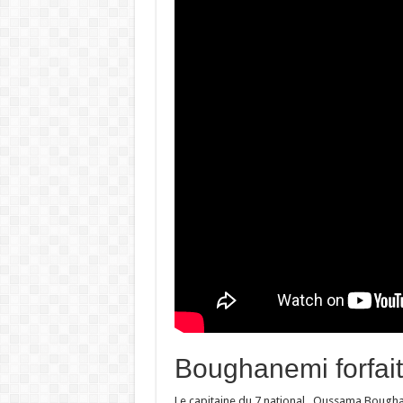
Boughanemi forfait
Le capitaine du 7 national , Oussama Boughan