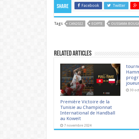
Facebook
Twitter
Share
Tags
CAN2022
EGYPTE
OUSSAMA BOUG
Related Articles
tourn
Hamm
progr
joueu
30 oc
Première Victoire de la
Tunisie au Championnat
International de Handball
au Koweït
7 novembre 2024