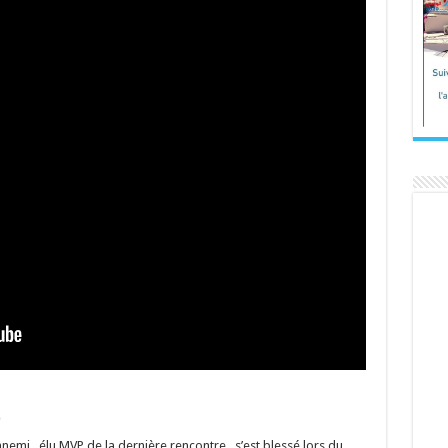
emi , élu MVP de la dernière rencontre , s’est blessé lors du