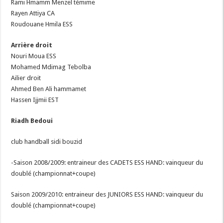
Rami Hmamm Menzel témime
Rayen Attiya CA
Roudouane Hmila ESS
Arrière droit
Nouri Moua ESS
Mohamed Mdimag Tebolba
Ailier droit
Ahmed Ben Ali hammamet
Hassen Ijjmii EST
Riadh Bedoui
club handball sidi bouzid
-Saison 2008/2009: entraineur des CADETS ESS HAND: vainqueur du
doublé (championnat+coupe)
Saison 2009/2010: entraineur des JUNIORS ESS HAND: vainqueur du
doublé (championnat+coupe)