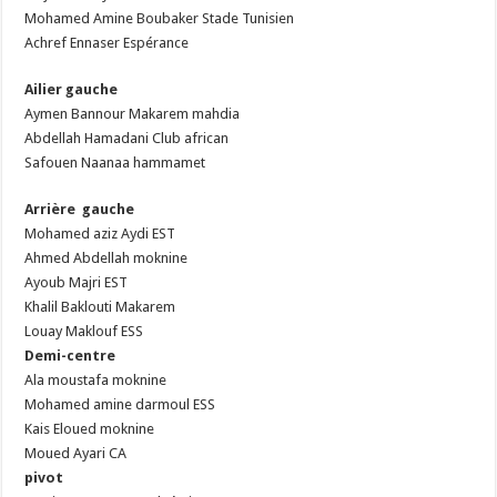
Mohamed Amine Boubaker Stade Tunisien
Achref Ennaser Espérance
Ailier gauche
Aymen Bannour Makarem mahdia
Abdellah Hamadani Club african
Safouen Naanaa hammamet
Arrière gauche
Mohamed aziz Aydi EST
Ahmed Abdellah moknine
Ayoub Majri EST
Khalil Baklouti Makarem
Louay Maklouf ESS
Demi-centre
Ala moustafa moknine
Mohamed amine darmoul ESS
Kais Eloued moknine
Moued Ayari CA
pivot