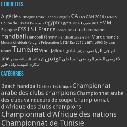
Étiquettes
CA
Algérie
CAN 2016
Allemagne
angola
CAN
Amine Bannour
CAN2022
EMM
egypte
Coupe de Tunisie
Egypte 2016
Danemark
Egypte 2021
EST
ESS
France
Espagne
hammamet
France 2017
FTHB
handball
Maroc
Handball féminin
mondial
Handball tunisie
IHF
Qatar
Sami Saidi
Mouna Chebbah
Pologne
Rio 2016
Sylvain
Préparation
Tunisie
Wael Jallouz
الترجي الرياضي
النادي
Nouet
الجزائر
تونس
الافريقي
النجم الرياضي الساحلي
مصر 2016
كرة اليد النسائية
مكارم المهدية
وائل جلوز
Catégories
Championnat
Beach handball
Cahier technique
arabe des clubs champions
Championnat arabe
Championnat
des clubs vainqueurs de coupe
d'Afrique des clubs champions
Championnat d'Afrique des nations
Championnat de Tunisie