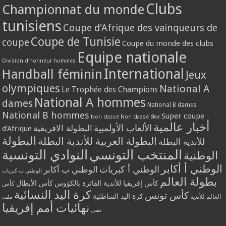
Clubs
Championnat du monde
tunisiens
Coupe d'Afrique des vainqueurs de
Coupe de Tunisie
coupe
Coupe du monde des clubs
Equipe nationale
Division d'honneur hommes
International
Handball féminin
Jeux
olympiques
National A
Le Trophée des Champions
National A hommes
dames
National B dames
National B hommes
Super coupe
Non classé
Non classé @ar
أخبار عالمية
الألعاب الأولمبية
البطولة الافريقية
d'Afrique
البطولة
البطولة العربية للأندية البطلة
للأندية البطلة
المنتخب التونسي
النوادي التونسية
الوطنية
الوطني أ أكابر
الوطني أ كبريات
الوطني ب أكابر
الوطني ب كبريات
بطولة العالم
كأس إفريقيا للأندية الفائزة بالكؤوس
كأس الأبطال
كأس
كرة اليد النسائية
كأس تونس
كرة اليد الشاطئية
العالم للأندية
ملف
نهائيات أمم إفريقيا
تقني