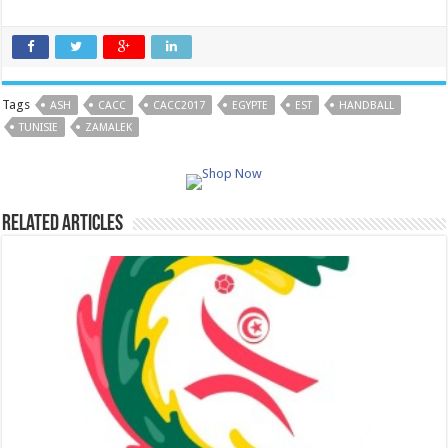
Tags
ASH
CACC
CACC2017
EGYPTE
EST
HANDBALL
TUNISIE
ZAMALEK
Related Articles