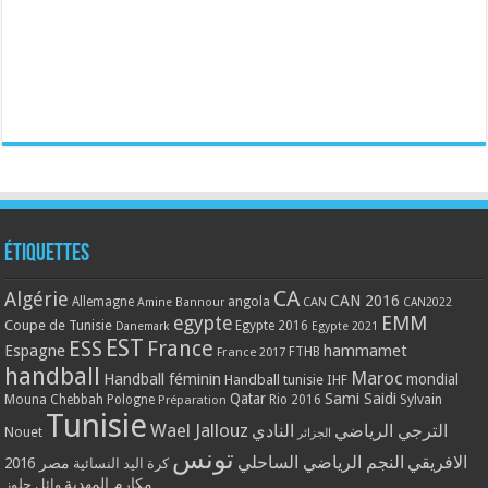
Étiquettes
CA
Algérie
CAN 2016
Allemagne
angola
CAN
Amine Bannour
CAN2022
EMM
egypte
Coupe de Tunisie
Egypte 2016
Danemark
Egypte 2021
EST
ESS
France
Espagne
hammamet
France 2017
FTHB
handball
Maroc
Handball féminin
mondial
Handball tunisie
IHF
Qatar
Sami Saidi
Mouna Chebbah
Pologne
Rio 2016
Sylvain
Préparation
Tunisie
Wael Jallouz
الترجي الرياضي
النادي
Nouet
الجزائر
تونس
الافريقي
النجم الرياضي الساحلي
مصر 2016
كرة اليد النسائية
مكارم المهدية
وائل جلوز