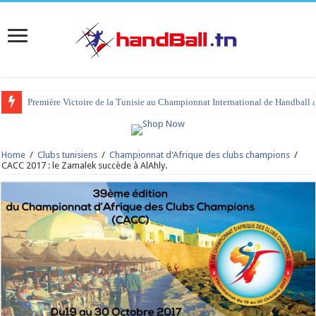
Première Victoire de la Tunisie au Championnat International de Handball 
tournoi international Hammamet 2023 : programme et liste des joueurs co
Home
/
Clubs tunisiens
/
Championnat d'Afrique des clubs champions
/
CACC 2017 : le Zamalek succède à AlAhly.