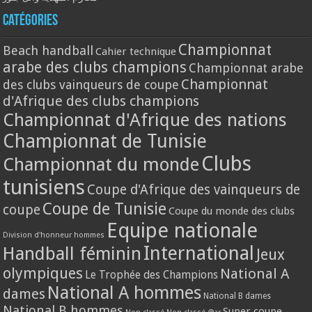
Catégories
Championnat
Beach handball
Cahier technique
arabe des clubs champions
Championnat arabe
Championnat
des clubs vainqueurs de coupe
d'Afrique des clubs champions
Championnat d'Afrique des nations
Championnat de Tunisie
Clubs
Championnat du monde
tunisiens
Coupe d'Afrique des vainqueurs de
Coupe de Tunisie
coupe
Coupe du monde des clubs
Equipe nationale
Division d'honneur hommes
International
Handball féminin
Jeux
olympiques
National A
Le Trophée des Champions
National A hommes
dames
National B dames
National B hommes
Super coupe