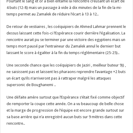
Pourtant le sang et or a bien entamé la rencontre creusant un écart de
4 buts (12-8) mais un passage à vide à dix minutes de la fin de la mi-
temps permet au Zamalek de réduire l’écart à 13 à 12..
De retour de vestiaires , les coéquipiers de Ahmed Lahmar prennent le
dessus laissant cette fois-ci l’Espérance courir derrière l’égalisation. La
rencontre aurait pu se terminer par une victoire des egyptiens mais un
temps mort pausé par l’entraineur du Zamalek annul le dernierr but
laissant le score à égaliter à la fin du temps réglémentaire (25-25)..
Une seconde chance que les coéquipiers de Jaziri , meilleur buteur 9)) ,
ne saisissent pas et laissent les pharaons reprendre l’avantage +2 buts
un écart qu’ils n’arriveront pas à rattraper malgré les attaques
supersonic de Boughanemi ..
Une défaite amère surtout que l’Espérance s’était fixé comme objectif
de remporter la coupe cette année. On a vu beaucoup de belle chose
et la marge de progression de l’équipe est encore grande surtout sur
sa base arrière qui n’a enregistré aucun buts sur 9 mètres dans cette
rencontre..