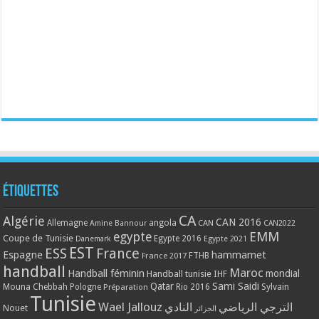
Étiquettes
CA
Algérie
CAN 2016
Allemagne
angola
CAN
Amine Bannour
CAN2022
EMM
egypte
Coupe de Tunisie
Egypte 2016
Danemark
Egypte 2021
EST
ESS
France
Espagne
hammamet
France 2017
FTHB
handball
Maroc
Handball féminin
mondial
Handball tunisie
IHF
Qatar
Sami Saidi
Mouna Chebbah
Pologne
Rio 2016
Sylvain
Préparation
Tunisie
Wael Jallouz
الترجي الرياضي
النادي
Nouet
الجزائر