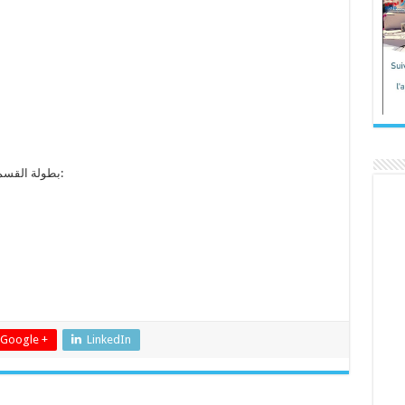
بطولة القسم الوطني « أ » و « ب » للأكابر موسم 2021-2022:
Google +
LinkedIn