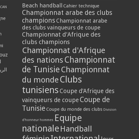
Beach handball
Cahier technique
CAN
Championnat arabe des clubs
gne
champions
Championnat arabe
des clubs vainqueurs de coupe
Championnat d'Afrique des
n
clubs champions
mi
Championnat d'Afrique
louz
Championnat
des nations
ا
de Tunisie
Championnat
الر
Clubs
du monde
tunisiens
Coupe d'Afrique des
Coupe de
vainqueurs de coupe
Tunisie
Coupe du monde des clubs
Division
Equipe
d'honneur hommes
nationale
Handball
International
féminin