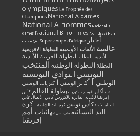
Jeux
olympiques
Le Trophée des
National A dames
Champions
National A hommes
National B
National B hommes
dames
Non classé
Non
أخبار
Super coupe d'Afrique
classé @ar
عالمية
الألعاب الأولمبية
البطولة الافريقية
البطولة العربية للأندية
للأندية البطلة
المنتخب
البطولة الوطنية
البطلة
التونسي
النوادي التونسية
الوطني أ أكابر
الوطني أ كبريات
الوطني
بطولة العالم
ب أكابر
كأس
الوطني ب كبريات
إفريقيا للأندية الفائزة بالكؤوس
كأس الأبطال
كأس
كرة
كأس تونس
كرة اليد الشاطئية
العالم للأندية
اليد النسائية
نهائيات أمم
ملف تقني
إفريقيا