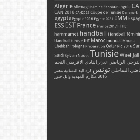
CA
Algérie
Allemagne
angola
Amine Bannour
CAN 2016
Coupe de Tunisie
CAN2022
Danemark
EMM
egypte
Espa
Egypte 2016
Egypte 2021
EST
ESS
France
France 2017
FTHB
handball
hammamet
Handball fémini
Maroc
mondial
Handball tunisie
IHF
Mouna
Qatar
Sa
Chebbah
Pologne
Rio 2016
Préparation
Tunisie
Wael Jal
Saidi
Sylvain Nouet
لترجي الرياضي
النادي الافريقي
النجم
الجزائر
تونس
ياضي الساحلي
مصر
كرة اليد النسائية
2016
مكارم المهدية
وائل جلوز