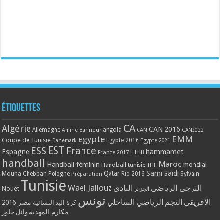
Étiquettes
CA
Algérie
CAN 2016
Allemagne
angola
CAN
Amine Bannour
CAN2022
EMM
egypte
Coupe de Tunisie
Egypte 2016
Danemark
Egypte 2021
EST
ESS
France
Espagne
hammamet
France 2017
FTHB
handball
Maroc
Handball féminin
mondial
Handball tunisie
IHF
Qatar
Sami Saidi
Mouna Chebbah
Pologne
Rio 2016
Sylvain
Préparation
Tunisie
Wael Jallouz
الترجي الرياضي
النادي
Nouet
الجزائر
تونس
الافريقي
النجم الرياضي الساحلي
مصر 2016
كرة اليد النسائية
مكارم المهدية
وائل جلوز