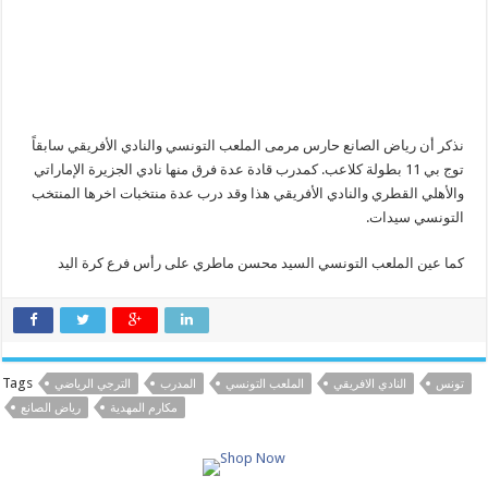
نذكر أن رياض الصانع حارس مرمى الملعب التونسي والنادي الأفريقي سابقاً
توج بي 11 بطولة كلاعب. كمدرب قادة عدة فرق منها نادي الجزيرة الإماراتي
والأهلي القطري والنادي الأفريقي هذا وقد درب عدة منتخبات اخرها المنتخب
التونسي سيدات.
كما عين الملعب التونسي السيد محسن ماطري على رأس فرع كرة اليد
Tags
تونس
النادي الافريقي
الملعب التونسي
المدرب
الترجي الرياضي
مكارم المهدية
رياض الصانع