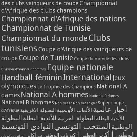
Championnat
des clubs vainqueurs de coupe
d'Afrique des clubs champions
Championnat d'Afrique des nations
Championnat de Tunisie
Clubs
Championnat du monde
tunisiens
Coupe d'Afrique des vainqueurs de
Coupe de Tunisie
coupe
Coupe du monde des clubs
Equipe nationale
Division d'honneur hommes
International
Handball féminin
Jeux
olympiques
National A
Le Trophée des Champions
National A hommes
dames
National B dames
National B hommes
Super coupe
Non classé
Non classé @ar
أخبار عالمية
الألعاب الأولمبية
البطولة الافريقية
d'Afrique
البطولة
البطولة العربية للأندية البطلة
للأندية البطلة
المنتخب التونسي
النوادي التونسية
الوطنية
الوطني أ أكابر
الوطني أ كبريات
الوطني ب أكابر
الوطني ب كبريات