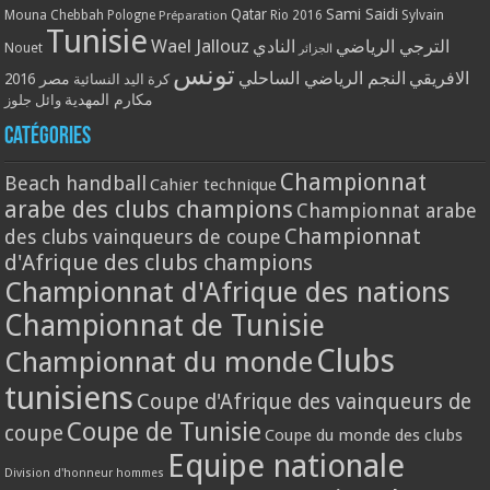
Qatar
Sami Saidi
Mouna Chebbah
Pologne
Rio 2016
Sylvain
Préparation
Tunisie
Wael Jallouz
الترجي الرياضي
النادي
Nouet
الجزائر
تونس
الافريقي
النجم الرياضي الساحلي
مصر 2016
كرة اليد النسائية
مكارم المهدية
وائل جلوز
Catégories
Championnat
Beach handball
Cahier technique
arabe des clubs champions
Championnat arabe
Championnat
des clubs vainqueurs de coupe
d'Afrique des clubs champions
Championnat d'Afrique des nations
Championnat de Tunisie
Clubs
Championnat du monde
tunisiens
Coupe d'Afrique des vainqueurs de
Coupe de Tunisie
coupe
Coupe du monde des clubs
Equipe nationale
Division d'honneur hommes