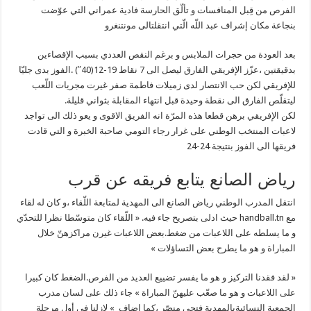
الفرص من قِبل المنافسات و تألّق الحارسة فادية عمراني التي عوّضت
بنجاعة مكان إشراف عبد اللّه الّتي انتقلتالى مونتنغرو
بعد العودة من حجرات الملابس و برغم النقص العددي بسبب الإقصاءين
بدقيقتين ،عزّز الإفريقي الفارق ليصل الى 7 نقاط 19-12(40″) .الفوز بدى جليّا
للإفريقي لكن حب الانتصار لدى زميلات فاطمة صفر غيرت مجريات اللّعب
ليتقلّص الفارق الى نقطة وحيدة
قبل انتهاء المقابلة بثواني قليلة.
لكن الإفريقي برهن قطعا هذه المرّة انه الفريق الاقوى و يعو ذلك الى تواجد
لاعبات المنتخب الوطني على غرار رجاء التومي صاحبة الخبرة و التي قادت
فريقها الى الفوز بنتيجة 24-24
رياض الصانع يتابع فريقه عن قرب
انتقل المدرب الوطني رياض الصانع الى المهدية لمتابعة اللّقاء ،و كان له لقاء
مع handball.tn حيث ادلى بتصريح جاء فيه. « اللّقاء كان متوسّطا نظرا للتحدّي
و ما يسلطه على اللاعبات من ضغط.بعض اللاعبات غيرن مراكزهنّ خلال
المباراة و هو ما يطرح بعض التساؤلات »
« لقد فقدنا التركيز و هو ما يفسر تضييع العديد من الفرص.الضغط كان كبيرا
على اللاعبات و هو ما صعّب عليهنّ المباراة » جاء ذلك على لسان مدرب
الجمعية النسائيةبالمهدية فتحي منصّر ،كما اضاف » لازلنا في أول مرحلة