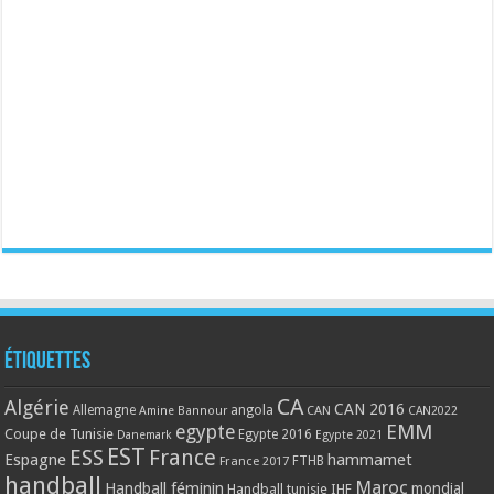
Étiquettes
CA
Algérie
CAN 2016
Allemagne
angola
CAN
Amine Bannour
CAN2022
EMM
egypte
Coupe de Tunisie
Egypte 2016
Danemark
Egypte 2021
EST
ESS
France
Espagne
hammamet
France 2017
FTHB
handball
Maroc
Handball féminin
mondial
Handball tunisie
IHF