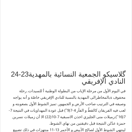
گلاسيكو الجمعية النسائية بالمهدية23-24
النادي الإفريقي
في اليوم الأول من مرحلة الإياب من البطولة الوطنية أ للسيدات.
رحلة
محفوف ةبالمخاطرالى المهدية بالنسبة للنادي الإفريقي خاصّة و أنه يواجه
وصيفه في الترتيب صاحب الأرض و الجمهور. تميز الشوط الأول بصعوبته و
لعب فيه الفريقان كالقطّ و الفأر 4-7(9″) قبل عودة المهداويات في النتيجة 7-
7(16″).زميلات منى الجليزي اخذن الاسبقية 7-10(22) الا أن زميلات نسرين
حمزة عدّلن النتيجة قبل دقيقتين من نهاي الشوط.
لينتهي الشوط الأول لصالح الأبيض و الأحمر 13-11 منتهزات في ذلك تضييع