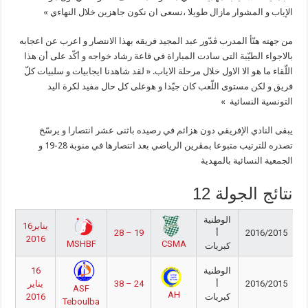
الإياب و المشوار مازال طويلا ،نسعى ان نكون جاهزين خلال النهاءي »
من جهته هنّأ المدرب ڨدّور عبد المجيد فريقه بهذا الانتصار و اعرب عن اعجابه
بالاجواء الطيّبة التى سادت المباراة في قاعة رشاد خواجه و أكّد على أن هذا
اللّقاء ما هو الا الاول خلال مرحلة الاياب. « لقد شاهدنا ايجابيات و سلبيات كلّ
فريق و لكن مستوى اللّعب كان جيّدا و هوعلى كل حال مفيد لكرة اليد
التونسية النسائية »
يبقى النادي الإفريقي دون هزائم في رصيده باثنى عشر انتصارا و يرسّخ
تصدره للترتيب متبوعا بمڨرين الرياضي بعد اتتصارها في منوبة 28-19 و
الجمعية النسائية بالمهدية
نتائج الجولة 12
الوطنية
16يناير
2016/2015
أ
28 – 19
2016
MSHBF
CSMA
كبريات
الوطنية
16
2016/2015
أ
38 – 24
يناير
ASF
AH
كبريات
2016
Teboulba