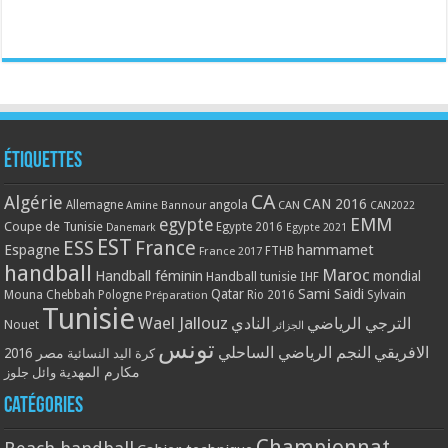
Étiquettes
CA
Algérie
CAN 2016
Allemagne
angola
CAN
Amine Bannour
CAN2022
EMM
egypte
Coupe de Tunisie
Egypte 2016
Danemark
Egypte 2021
EST
ESS
France
Espagne
hammamet
France 2017
FTHB
handball
Maroc
Handball féminin
mondial
Handball tunisie
IHF
Qatar
Sami Saidi
Mouna Chebbah
Pologne
Rio 2016
Sylvain
Préparation
Tunisie
Wael Jallouz
الترجي الرياضي
النادي
Nouet
الجزائر
تونس
الافريقي
النجم الرياضي الساحلي
مصر 2016
كرة اليد النسائية
مكارم المهدية
وائل جلوز
Catégories
Championnat