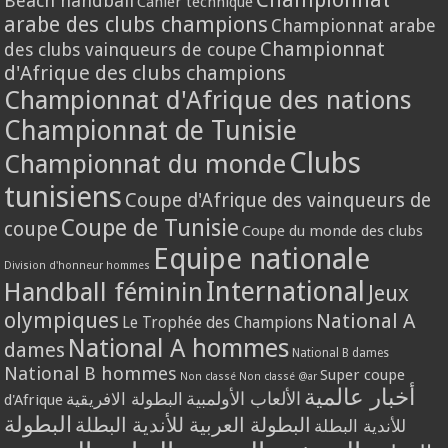
Beach handball
Cahier technique
arabe des clubs champions
Championnat arabe
Championnat
des clubs vainqueurs de coupe
d'Afrique des clubs champions
Championnat d'Afrique des nations
Championnat de Tunisie
Clubs
Championnat du monde
tunisiens
Coupe d'Afrique des vainqueurs de
Coupe de Tunisie
coupe
Coupe du monde des clubs
Equipe nationale
Division d'honneur hommes
International
Handball féminin
Jeux
olympiques
National A
Le Trophée des Champions
National A hommes
dames
National B dames
National B hommes
Super coupe
Non classé
Non classé @ar
أخبار عالمية
الألعاب الأولمبية
البطولة الافريقية
d'Afrique
البطولة
البطولة العربية للأندية البطلة
للأندية البطلة