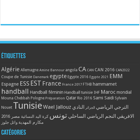
Étiquettes
CA
Algérie
CAN 2016
Allemagne
angola
CAN
Amine Bannour
CAN2022
EMM
egypte
Coupe de Tunisie
Egypte 2016
Danemark
Egypte 2021
EST
ESS
France
Espagne
hammamet
France 2017
FTHB
handball
Maroc
Handball féminin
mondial
Handball tunisie
IHF
Qatar
Sami Saidi
Mouna Chebbah
Pologne
Rio 2016
Sylvain
Préparation
Tunisie
Wael Jallouz
الترجي الرياضي
النادي
Nouet
الجزائر
تونس
الافريقي
النجم الرياضي الساحلي
مصر 2016
كرة اليد النسائية
مكارم المهدية
وائل جلوز
Catégories