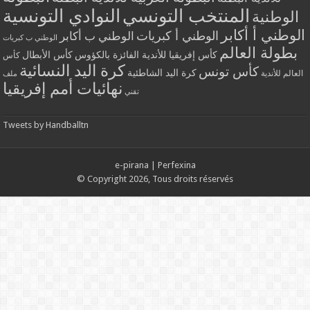
المنتخب التونسي
النوادي التونسية
الوطنية
الوطني أ أكابر
الوطني أ كبريات
الوطني ب أكابر
الوطني ب كبريات
بطولة العالم
كأس إفريقيا للأندية الفائزة بالكؤوس
كأس الأبطال
كأس
كرة اليد النسائية
كأس تونس
كرة اليد الشاطئية
العالم للأندية
ملف
نهائيات أمم إفريقيا
تقني
Tweets by Handballtn
e-pirana
|
Perfexina
© Copyright 2026, Tous droits réservés