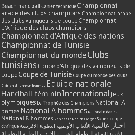
Championnat
Beach handball
Cahier technique
arabe des clubs champions
Championnat arabe
Championnat
des clubs vainqueurs de coupe
d'Afrique des clubs champions
Championnat d'Afrique des nations
Championnat de Tunisie
Clubs
Championnat du monde
tunisiens
Coupe d'Afrique des vainqueurs de
Coupe de Tunisie
coupe
Coupe du monde des clubs
Equipe nationale
Division d'honneur hommes
International
Handball féminin
Jeux
olympiques
National A
Le Trophée des Champions
National A hommes
dames
National B dames
National B hommes
Super coupe
Non classé
Non classé @ar
أخبار عالمية
الألعاب الأولمبية
البطولة الافريقية
d'Afrique
البطولة
البطولة العربية للأندية البطلة
للأندية البطلة