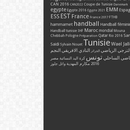
CAN 2016
Coupe de Tunisie
CAN2022
Danemark
EMM
egypte
Espa
Egypte 2016
Egypte 2021
EST
ESS
France
France 2017
FTHB
handball
hammamet
Handball fémini
Maroc
mondial
Handball tunisie
IHF
Mouna
Qatar
Sa
Chebbah
Pologne
Rio 2016
Préparation
Tunisie
Wael Jal
Saidi
Sylvain Nouet
لترجي الرياضي
النادي الافريقي
النجم
الجزائر
تونس
ياضي الساحلي
مصر
كرة اليد النسائية
مكارم المهدية
2016
وائل جلوز