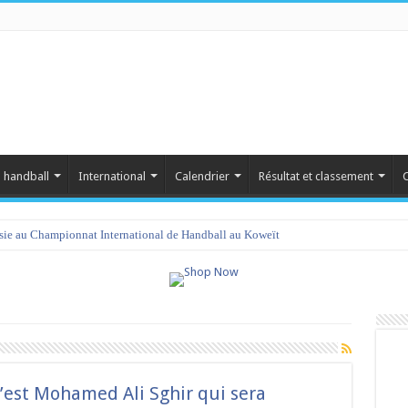
 handball
International
Calendrier
Résultat et classement
C
isie au Championnat International de Handball au Koweït
’est Mohamed Ali Sghir qui sera