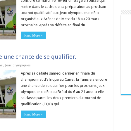
conclure ce mardi 16 février un stage à Sousse qui
rentre dans le cadre de sa préparation au prochain
tournoi qualificatif aux Jeux olympiques de Rio
organisé aux Arènes de Metz du 18 au 20 mars
prochains. Après sa défaite en final du …
Read More »
e une chance de se qualifier.
nal
,
Jeux olympiques
Après sa défaite samedi dernier en finale du
championnat d’afrique au Caire , la Tunisie a encore
une chance de se qualifier pour les prochains Jeux
olympiques de Rio au Brésil du 6 au 21 aout si elle
se classe parmi les deux premiers du tournoi de
qualification (TQO) qui …
Read More »