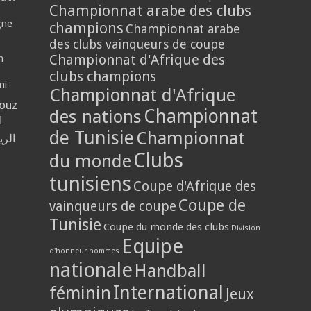
Championnat arabe des clubs
gne
champions
Championnat arabe
des clubs vainqueurs de coupe
Championnat d'Afrique des
n
clubs champions
mi
Championnat d'Afrique
louz
Championnat
des nations
ا
de Tunisie
Championnat
الر
Clubs
du monde
tunisiens
Coupe d'Afrique des
Coupe de
vainqueurs de coupe
Tunisie
Coupe du monde des clubs
Division
Equipe
d'honneur hommes
nationale
Handball
International
féminin
Jeux