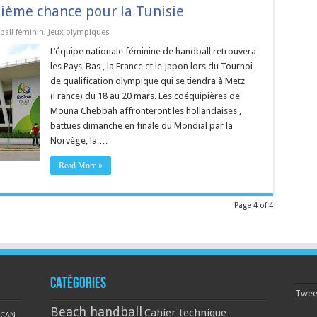
ième chance pour la Tunisie
all féminin
,
Jeux olympiques
L’équipe nationale féminine de handball retrouvera
les Pays-Bas , la France et le Japon lors du Tournoi
de qualification olympique qui se tiendra à Metz
(France) du 18 au 20 mars. Les coéquipières de
Mouna Chebbah affronteront les hollandaises ,
battues dimanche en finale du Mondial par la
Norvège, la …
Read More »
Page 4 of 4
Catégories
Tweet
Beach handball
Cahier technique
CAN