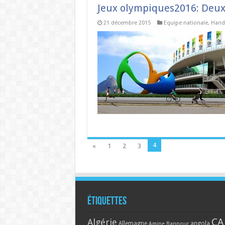
Jeux olympiques2016: Deux
21 décembre 2015
Equipe nationale
,
Handb
4
«
1
2
3
Étiquettes
CA
Algérie
Allemagne
angola
Amine Bannour