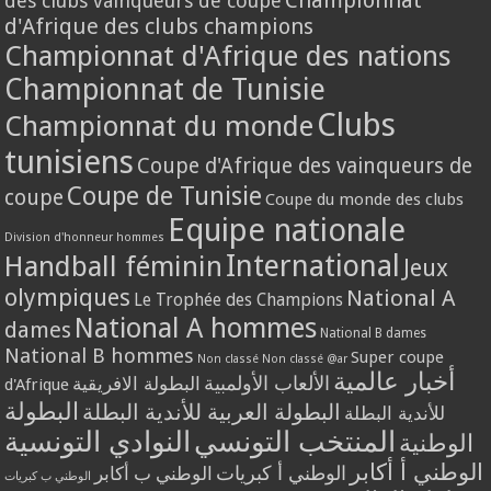
Championnat
des clubs vainqueurs de coupe
d'Afrique des clubs champions
Championnat d'Afrique des nations
Championnat de Tunisie
Clubs
Championnat du monde
tunisiens
Coupe d'Afrique des vainqueurs de
Coupe de Tunisie
coupe
Coupe du monde des clubs
Equipe nationale
Division d'honneur hommes
International
Handball féminin
Jeux
olympiques
National A
Le Trophée des Champions
National A hommes
dames
National B dames
National B hommes
Super coupe
Non classé
Non classé @ar
أخبار عالمية
الألعاب الأولمبية
البطولة الافريقية
d'Afrique
البطولة
البطولة العربية للأندية البطلة
للأندية البطلة
المنتخب التونسي
النوادي التونسية
الوطنية
الوطني أ أكابر
الوطني أ كبريات
الوطني ب أكابر
الوطني ب كبريات