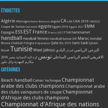
Étiquettes
CA
Algérie
CAN 2016
Allemagne
angola
CAN
Amine Bannour
CAN2022
EMM
egypte
Coupe de Tunisie
Egypte 2016
Danemark
Egypte 2021
EST
ESS
France
Espagne
hammamet
France 2017
FTHB
handball
Maroc
Handball féminin
mondial
Handball tunisie
IHF
Qatar
Sami Saidi
Mouna Chebbah
Pologne
Rio 2016
Sylvain
Préparation
Tunisie
Wael Jallouz
الترجي الرياضي
النادي
Nouet
الجزائر
تونس
الافريقي
النجم الرياضي الساحلي
مصر 2016
كرة اليد النسائية
مكارم المهدية
وائل جلوز
Catégories
Championnat
Beach handball
Cahier technique
arabe des clubs champions
Championnat arabe
Championnat
des clubs vainqueurs de coupe
d'Afrique des clubs champions
Championnat d'Afrique des nations