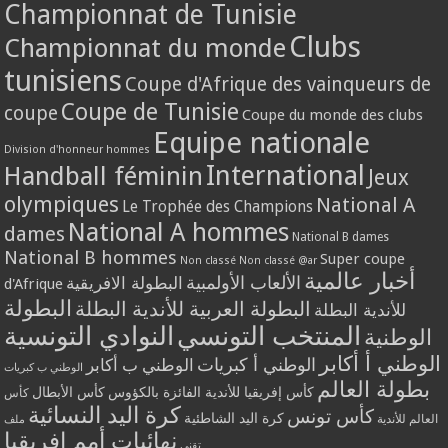
Championnat de Tunisie
Clubs
Championnat du monde
tunisiens
Coupe d'Afrique des vainqueurs de
Coupe de Tunisie
coupe
Coupe du monde des clubs
Equipe nationale
Division d'honneur hommes
International
Handball féminin
Jeux
olympiques
National A
Le Trophée des Champions
National A hommes
dames
National B dames
National B hommes
Super coupe
Non classé
Non classé @ar
أخبار عالمية
الألعاب الأولمبية
البطولة الافريقية
d'Afrique
البطولة
البطولة العربية للأندية البطلة
للأندية البطلة
المنتخب التونسي
النوادي التونسية
الوطنية
الوطني أ أكابر
الوطني أ كبريات
الوطني ب أكابر
الوطني ب كبريات
بطولة العالم
كأس إفريقيا للأندية الفائزة بالكؤوس
كأس الأبطال
كأس
كرة اليد النسائية
كأس تونس
كرة اليد الشاطئية
العالم للأندية
ملف
نهائيات أمم إفريقيا
تقني