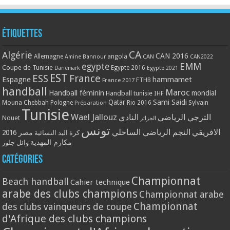
Étiquettes
CA
Algérie
CAN 2016
Allemagne
angola
CAN
Amine Bannour
CAN2022
EMM
egypte
Coupe de Tunisie
Egypte 2016
Danemark
Egypte 2021
EST
ESS
France
Espagne
hammamet
France 2017
FTHB
handball
Maroc
Handball féminin
mondial
Handball tunisie
IHF
Qatar
Sami Saidi
Mouna Chebbah
Pologne
Rio 2016
Sylvain
Préparation
Tunisie
Wael Jallouz
الترجي الرياضي
النادي
Nouet
الجزائر
تونس
الافريقي
النجم الرياضي الساحلي
مصر 2016
كرة اليد النسائية
مكارم المهدية
وائل جلوز
Catégories
Championnat
Beach handball
Cahier technique
arabe des clubs champions
Championnat arabe
Championnat
des clubs vainqueurs de coupe
d'Afrique des clubs champions