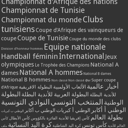
Championnat d'Afrique des nations
Championnat de Tunisie
Clubs
Championnat du monde
tunisiens
Coupe d'Afrique des vainqueurs de
Coupe de Tunisie
coupe
Coupe du monde des clubs
Equipe nationale
Division d'honneur hommes
International
Handball féminin
Jeux
olympiques
National A
Le Trophée des Champions
National A hommes
dames
National B dames
National B hommes
Super coupe
Non classé
Non classé @ar
أخبار عالمية
الألعاب الأولمبية
البطولة الافريقية
d'Afrique
البطولة
البطولة العربية للأندية البطلة
للأندية البطلة
المنتخب التونسي
النوادي التونسية
الوطنية
الوطني أ أكابر
الوطني أ كبريات
الوطني ب أكابر
الوطني ب كبريات
بطولة العالم
كأس إفريقيا للأندية الفائزة بالكؤوس
كأس الأبطال
كأس
كرة اليد النسائية
كأس تونس
كرة اليد الشاطئية
العالم للأندية
ملف