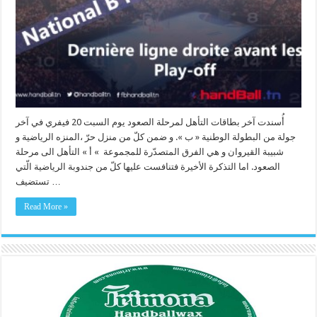
أُسندت آخر بطاقات التأهل لمرحلة الصعود يوم السبت 20 فيفري في آخر
جولة من البطولة الوطنية « ب ». و ضمن كلّ من منزل حرّ ،المنزه الرياضية و
شبيبة القيروان و هي الفرق المتصدّرة للمجموعة » أ » التأهل الى مرحلة
الصعود. اما التذكرة الأخيرة فتنافست عليها كلّ من جندوبة الرياضية الّتي
تستضيف …
Read More »