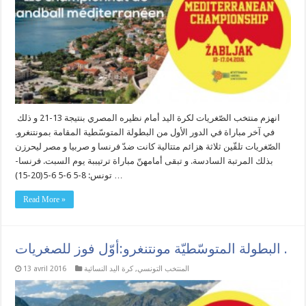
انهزم منتخب الصّغريات لكرة اليد أمام نظيره المصري بنتيجة 13-21 و ذلك
في آخر مباراة في الدور الأول من البطولة المتوسّطية المقامة بمونتنغرو.
الصّغريات تلقّين ثلاثة هزائم متتالية كانت ضدّ فرنسا و صربيا و مصر ليحرزن
بذلك المرتبة السادسة. و تبقى أمامهنّ مباراة ترتيببة يوم السبت. فرنسا-
تونس: 8-5 6-5 6-5(20-15) …
Read More »
البطولة المتوسّطيّة مونتنغرو:أوّل فوز للصغريات .
المنتخب التونسي
,
كرة اليد النسائية
13 avril 2016