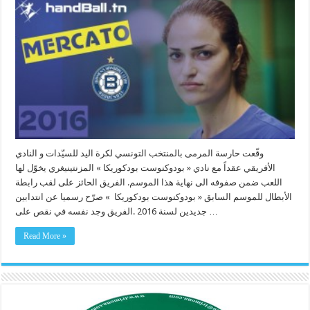
وقّعت حارسة المرمى بالمنتخب التونسي لكرة اليد للسيّدات و النادي
الأفريقي عقداً مع نادي « بودوكنوست بودكوريكا » المزنتينيغري يخوّل لها
اللعب ضمن صفوفه الى نهاية هذا الموسم. الفريق الحائز على لقب رابطة
الأبطال للموسم السابق « بودوكنوست بودكوريكا » صرّح رسميا عن انتدابين
جديدين لسنة 2016 .الفريق وجد نفسه في نقص على …
Read More »