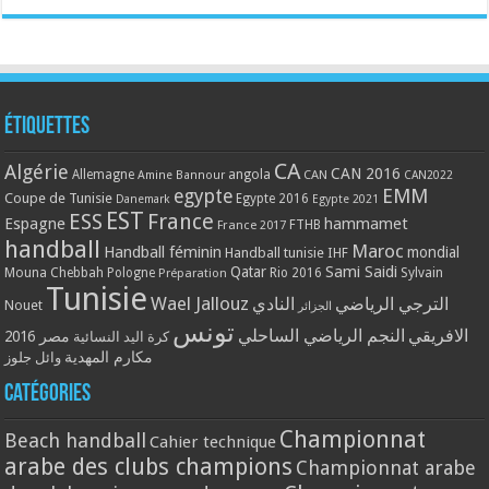
Étiquettes
CA
Algérie
CAN 2016
Allemagne
angola
CAN
Amine Bannour
CAN2022
EMM
egypte
Coupe de Tunisie
Egypte 2016
Danemark
Egypte 2021
EST
ESS
France
Espagne
hammamet
France 2017
FTHB
handball
Maroc
Handball féminin
mondial
Handball tunisie
IHF
Qatar
Sami Saidi
Mouna Chebbah
Pologne
Rio 2016
Sylvain
Préparation
Tunisie
Wael Jallouz
الترجي الرياضي
النادي
Nouet
الجزائر
تونس
الافريقي
النجم الرياضي الساحلي
مصر 2016
كرة اليد النسائية
مكارم المهدية
وائل جلوز
Catégories
Championnat
Beach handball
Cahier technique
arabe des clubs champions
Championnat arabe