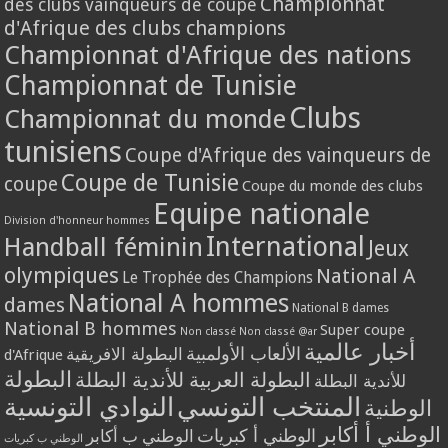
Championnat
des clubs vainqueurs de coupe
d'Afrique des clubs champions
Championnat d'Afrique des nations
Championnat de Tunisie
Clubs
Championnat du monde
tunisiens
Coupe d'Afrique des vainqueurs de
Coupe de Tunisie
coupe
Coupe du monde des clubs
Equipe nationale
Division d'honneur hommes
International
Handball féminin
Jeux
olympiques
National A
Le Trophée des Champions
National A hommes
dames
National B dames
National B hommes
Super coupe
Non classé
Non classé @ar
أخبار عالمية
الألعاب الأولمبية
البطولة الافريقية
d'Afrique
البطولة
البطولة العربية للأندية البطلة
للأندية البطلة
المنتخب التونسي
النوادي التونسية
الوطنية
الوطني أ أكابر
الوطني أ كبريات
الوطني ب أكابر
الوطني ب كبريات