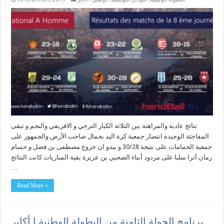
نتائج عادية والمراهنة بين الثلاثة الكبار الترجي و الافريقي والنجم و تبقى
المفاجئة الوحيدة انتصار جمعية كرة اليد بجمال صاحب الأرض والجمهور على
جمعية الحمامات على نتيجة 30/28 و يبدو ان خروج مصطفى بن فضل و حسام
رمان أثرا سلبا على مردود أبناء الصحبي بن عزيزة بقية المباريات كانت النتائج
…
Read More »
برنامج الجولة الثامنة من البطولة الوطنية ا أكابر