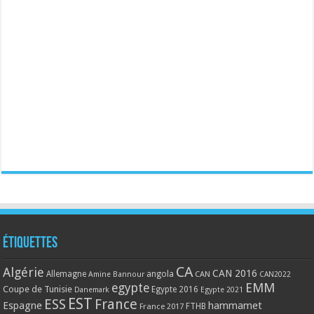
Étiquettes
CA
Algérie
CAN 2016
Allemagne
angola
CAN
Amine Bannour
CAN2022
EMM
egypte
Coupe de Tunisie
Egypte 2016
Danemark
Egypte 2021
EST
ESS
France
Espagne
hammamet
France 2017
FTHB