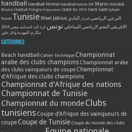
handball
Maroc
Handball féminin
mondial
Handball tunisie
IHF
Qatar
Sami Saidi
Mouna Chebbah
Pologne
Rio 2016
Sylvain
Préparation
Tunisie
Wael Jallouz
الترجي الرياضي
النادي
Nouet
الجزائر
تونس
الافريقي
النجم الرياضي الساحلي
مصر 2016
كرة اليد النسائية
مكارم المهدية
وائل جلوز
Catégories
Championnat
Beach handball
Cahier technique
arabe des clubs champions
Championnat arabe
Championnat
des clubs vainqueurs de coupe
d'Afrique des clubs champions
Championnat d'Afrique des nations
Championnat de Tunisie
Clubs
Championnat du monde
tunisiens
Coupe d'Afrique des vainqueurs de
Coupe de Tunisie
coupe
Coupe du monde des clubs
Equipe nationale