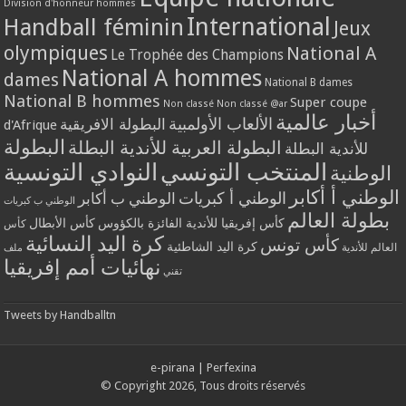
Division d'honneur hommes
International
Handball féminin
Jeux
olympiques
National A
Le Trophée des Champions
National A hommes
dames
National B dames
National B hommes
Super coupe
Non classé
Non classé @ar
أخبار عالمية
الألعاب الأولمبية
البطولة الافريقية
d'Afrique
البطولة
البطولة العربية للأندية البطلة
للأندية البطلة
المنتخب التونسي
النوادي التونسية
الوطنية
الوطني أ أكابر
الوطني أ كبريات
الوطني ب أكابر
الوطني ب كبريات
بطولة العالم
كأس إفريقيا للأندية الفائزة بالكؤوس
كأس الأبطال
كأس
كرة اليد النسائية
كأس تونس
كرة اليد الشاطئية
العالم للأندية
ملف
نهائيات أمم إفريقيا
تقني
Tweets by Handballtn
e-pirana
|
Perfexina
© Copyright 2026, Tous droits réservés