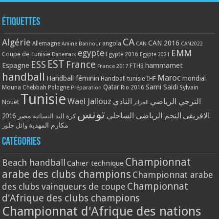
Étiquettes
CA
Algérie
CAN 2016
Allemagne
angola
CAN
Amine Bannour
CAN2022
EMM
egypte
Coupe de Tunisie
Egypte 2016
Danemark
Egypte 2021
EST
ESS
France
Espagne
hammamet
France 2017
FTHB
handball
Maroc
Handball féminin
mondial
Handball tunisie
IHF
Qatar
Sami Saidi
Mouna Chebbah
Pologne
Rio 2016
Sylvain
Préparation
Tunisie
Wael Jallouz
الترجي الرياضي
النادي
Nouet
الجزائر
تونس
الافريقي
النجم الرياضي الساحلي
مصر 2016
كرة اليد النسائية
مكارم المهدية
وائل جلوز
Catégories
Championnat
Beach handball
Cahier technique
arabe des clubs champions
Championnat arabe
Championnat
des clubs vainqueurs de coupe
d'Afrique des clubs champions
Championnat d'Afrique des nations