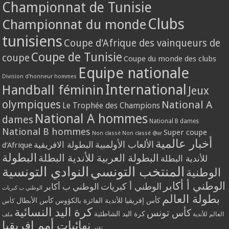
Championnat de Tunisie
Clubs
Championnat du monde
tunisiens
Coupe d'Afrique des vainqueurs de
Coupe de Tunisie
coupe
Coupe du monde des clubs
Equipe nationale
Division d'honneur hommes
International
Handball féminin
Jeux
olympiques
National A
Le Trophée des Champions
National A hommes
dames
National B dames
National B hommes
Super coupe
Non classé
Non classé @ar
أخبار عالمية
الألعاب الأولمبية
البطولة الافريقية
d'Afrique
البطولة
البطولة العربية للأندية البطلة
للأندية البطلة
المنتخب التونسي
النوادي التونسية
الوطنية
الوطني أ أكابر
الوطني أ كبريات
الوطني ب أكابر
الوطني ب كبريات
بطولة العالم
كأس إفريقيا للأندية الفائزة بالكؤوس
كأس الأبطال
كأس
كرة اليد النسائية
كأس تونس
كرة اليد الشاطئية
العالم للأندية
ملف
نهائيات أمم إفريقيا
تقني