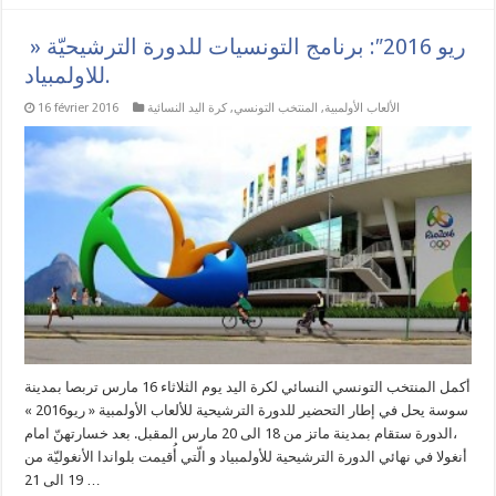
» ريو 2016″: برنامج التونسيات للدورة الترشيحيّة
للاولمبياد.
الألعاب الأولمبية
,
المنتخب التونسي
,
كرة اليد النسائية
16 février 2016
أكمل المنتخب التونسي النسائي لكرة اليد يوم الثلاثاء 16 مارس تربصا بمدينة
سوسة يحل في إطار التحضير للدورة الترشيحية للألعاب الأولمبية « ريو2016 »
،الدورة ستقام بمدينة ماتز من 18 الى 20 مارس المقبل. بعد خسارتهنّ امام
أنغولا في نهائي الدورة الترشيحية للأولمبياد و الّتي أُقيمت بلواندا الأنغوليّة من
19 الى 21 …