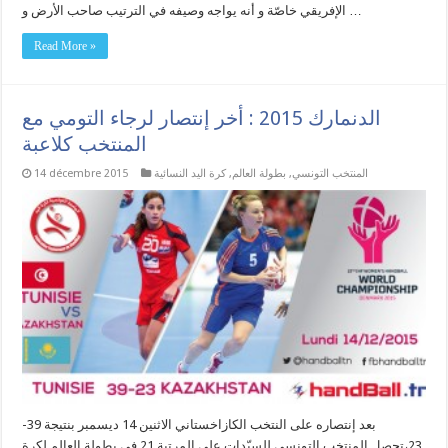
الإفريقي خاصّة و أنه يواجه وصيفه في الترتيب صاحب الأرض و …
Read More »
الدنمارك 2015 : أخر إنتصار لرجاء التومي مع
المنتخب كلاعبة
المنتخب التونسي
,
بطولة العالم
,
كرة اليد النسائية
14 décembre 2015
بعد إنتصاره على النتخب الكازاخستاني الاثنين 14 ديسمبر بنتيجة 39-
23،تحصل المنتخب التونسي للسيّدات على المرتبة 21 في بطولة العالم لكرة