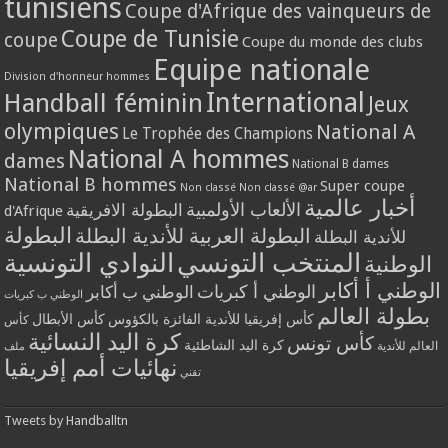
tunisiens
Coupe d'Afrique des vainqueurs de
Coupe de Tunisie
coupe
Coupe du monde des clubs
Equipe nationale
Division d'honneur hommes
International
Handball féminin
Jeux
olympiques
National A
Le Trophée des Champions
National A hommes
dames
National B dames
National B hommes
Super coupe
Non classé
Non classé @ar
أخبار عالمية
الألعاب الأولمبية
البطولة الافريقية
d'Afrique
البطولة
البطولة العربية للأندية البطلة
للأندية البطلة
المنتخب التونسي
النوادي التونسية
الوطنية
الوطني أ أكابر
الوطني أ كبريات
الوطني ب أكابر
الوطني ب كبريات
بطولة العالم
كأس إفريقيا للأندية الفائزة بالكؤوس
كأس الأبطال
كأس
كرة اليد النسائية
كأس تونس
كرة اليد الشاطئية
العالم للأندية
ملف
نهائيات أمم إفريقيا
تقني
Tweets by Handballtn