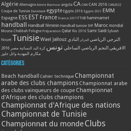
CA
Algérie
CAN 2016
Allemagne
angola
CAN
Amine Bannour
CAN2022
EMM
egypte
Coupe de Tunisie
Egypte 2016
Danemark
Egypte 2021
EST
ESS
France
Espagne
hammamet
France 2017
FTHB
handball
Maroc
Handball féminin
mondial
Handball tunisie
IHF
Qatar
Sami Saidi
Mouna Chebbah
Pologne
Rio 2016
Sylvain
Préparation
Tunisie
Wael Jallouz
الترجي الرياضي
النادي
Nouet
الجزائر
تونس
الافريقي
النجم الرياضي الساحلي
مصر 2016
كرة اليد النسائية
مكارم المهدية
وائل جلوز
Catégories
Championnat
Beach handball
Cahier technique
arabe des clubs champions
Championnat arabe
Championnat
des clubs vainqueurs de coupe
d'Afrique des clubs champions
Championnat d'Afrique des nations
Championnat de Tunisie
Clubs
Championnat du monde