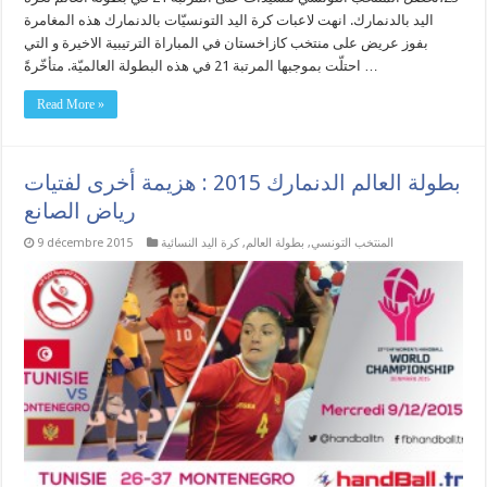
اليد بالدنمارك. انهت لاعبات كرة اليد التونسيّات بالدنمارك هذه المغامرة
بفوز عريض على منتخب كازاخستان في المباراة الترتيبية الاخيرة و التي
احتلّت بموجبها المرتبة 21 في هذه البطولة العالميّة. متأخّرةً …
Read More »
بطولة العالم الدنمارك 2015 : هزيمة أخرى لفتيات
رياض الصانع
المنتخب التونسي
,
بطولة العالم
,
كرة اليد النسائية
9 décembre 2015