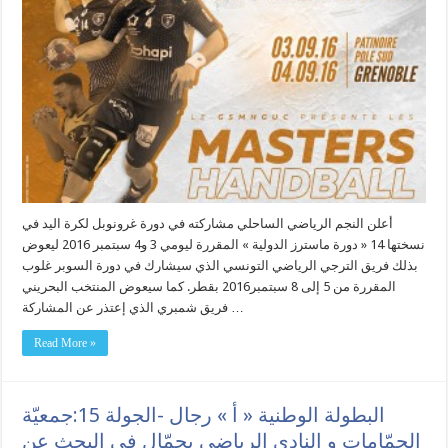
أعلن النجم الرياضي الساحلي مشاركته في دورة غرونوبل لكرة اليد في
نسختها 14 « دورة ماسترز الدولية » المقررة ليومي 3 و4 سبتمبر 2016 ليعوض
بذلك فريق الترجي الرياضي التونسي الذي سيشارك في دورة السوبر غلوب
المقررة من 5 إلى 8 سبتمبر2016 بقطر. كما سيعوض المنتخب البحريني
فريق شمبري الذي إعتذر عن المشاركة …
Read More »
البطولة الوطنية « أ » رجال -الجولة 15:جمعيّة
الحمّامات و النادي الرياضي بجمّال في البحث عن