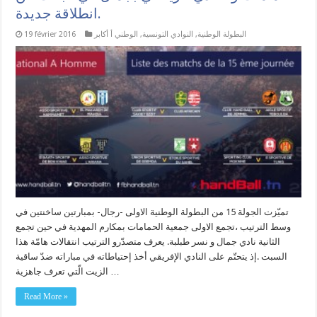
انطلاقة جديدة.
البطولة الوطنية
,
النوادي التونسية
,
الوطني أ أكابر
19 février 2016
تميّزت الجولة 15 من البطولة الوطنية الاولى -رجال- بمبارتين ساخنتين في
وسط الترتيب ،تجمع الاولى جمعية الحمامات بمكارم المهدية في حين تجمع
الثانية نادي جمال و نسر طبلبة. يعرف متصدّرو الترتيب انتقالات هامّة هذا
السبت .إذ يتحتّم على النادي الإفريقي أخذ إحتياطاته في مباراته ضدّ ساقية
الزيت الّتي تعرف جاهزية …
Read More »