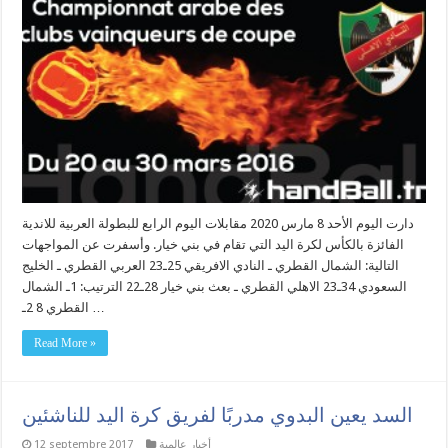
دارت اليوم الأحد 8 مارس 2020 مقابلات اليوم الرابع للبطولة العربية للاندية
الفائزة بالكأس لكرة اليد التي تقام في بني خيار. وأسفرت عن المواجهات
التالية: الشمال القطري ـ النادي الافريقي 25ـ23 العربي القطري ـ الخليج
السعودي 34ـ23 الاهلي القطري ـ بعث بني خيار 28ـ22 الترتيب: 1ـ الشمال
القطري 8 2ـ …
Read More »
السد يعين البدوي مدربًا لفريق كرة اليد للناشئين
أخبار عالمية
12 septembre 2017