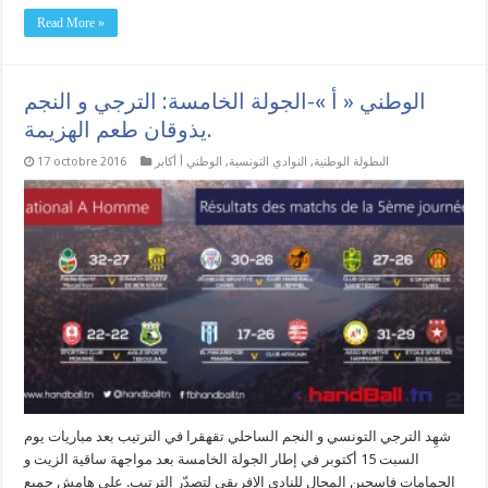
Read More »
الوطني « أ »-الجولة الخامسة: الترجي و النجم
يذوقان طعم الهزيمة.
البطولة الوطنية
,
النوادي التونسية
,
الوطني أ أكابر
17 octobre 2016
شهِد الترجي التونسي و النجم الساحلي تقهقرا في الترتيب بعد مباريات يوم
السبت 15 أكتوبر في إطار الجولة الخامسة بعد مواجهة ساقية الزيت و
الحمامات فاسحين المجال للنادي الإفريقي لتصدّر الترتيب. على هامش جميع