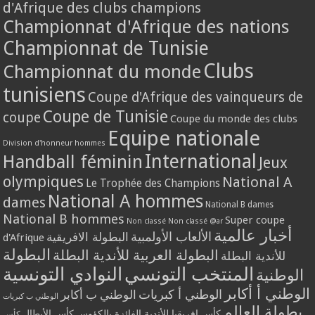
d'Afrique des clubs champions
Championnat d'Afrique des nations
Championnat de Tunisie
Clubs
Championnat du monde
tunisiens
Coupe d'Afrique des vainqueurs de
Coupe de Tunisie
coupe
Coupe du monde des clubs
Equipe nationale
Division d'honneur hommes
International
Handball féminin
Jeux
olympiques
National A
Le Trophée des Champions
National A hommes
dames
National B dames
National B hommes
Super coupe
Non classé
Non classé @ar
أخبار عالمية
الألعاب الأولمبية
البطولة الافريقية
d'Afrique
البطولة
البطولة العربية للأندية البطلة
للأندية البطلة
المنتخب التونسي
النوادي التونسية
الوطنية
الوطني أ أكابر
الوطني أ كبريات
الوطني ب أكابر
الوطني ب كبريات
بطولة العالم
كأس إفريقيا للأندية الفائزة بالكؤوس
كأس الأبطال
كأس