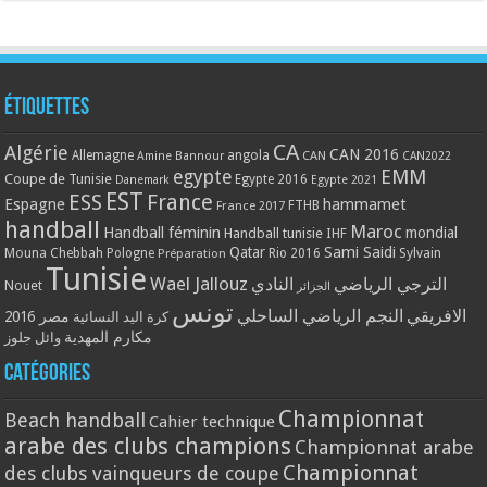
Étiquettes
CA
Algérie
CAN 2016
Allemagne
angola
CAN
Amine Bannour
CAN2022
EMM
egypte
Coupe de Tunisie
Egypte 2016
Danemark
Egypte 2021
EST
ESS
France
Espagne
hammamet
France 2017
FTHB
handball
Maroc
Handball féminin
mondial
Handball tunisie
IHF
Qatar
Sami Saidi
Mouna Chebbah
Pologne
Rio 2016
Sylvain
Préparation
Tunisie
Wael Jallouz
الترجي الرياضي
النادي
Nouet
الجزائر
تونس
الافريقي
النجم الرياضي الساحلي
مصر 2016
كرة اليد النسائية
مكارم المهدية
وائل جلوز
Catégories
Championnat
Beach handball
Cahier technique
arabe des clubs champions
Championnat arabe
Championnat
des clubs vainqueurs de coupe