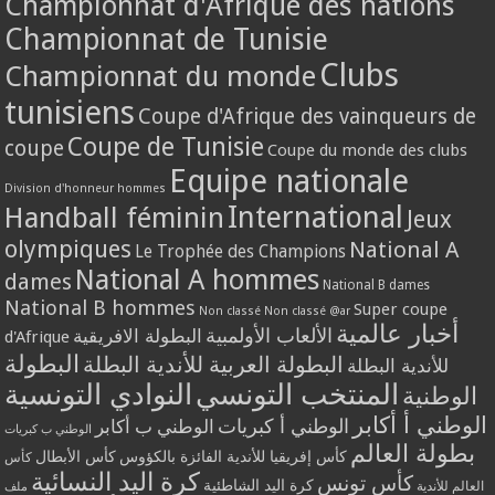
Championnat d'Afrique des nations
Championnat de Tunisie
Clubs
Championnat du monde
tunisiens
Coupe d'Afrique des vainqueurs de
Coupe de Tunisie
coupe
Coupe du monde des clubs
Equipe nationale
Division d'honneur hommes
International
Handball féminin
Jeux
olympiques
National A
Le Trophée des Champions
National A hommes
dames
National B dames
National B hommes
Super coupe
Non classé
Non classé @ar
أخبار عالمية
الألعاب الأولمبية
البطولة الافريقية
d'Afrique
البطولة
البطولة العربية للأندية البطلة
للأندية البطلة
المنتخب التونسي
النوادي التونسية
الوطنية
الوطني أ أكابر
الوطني أ كبريات
الوطني ب أكابر
الوطني ب كبريات
بطولة العالم
كأس إفريقيا للأندية الفائزة بالكؤوس
كأس الأبطال
كأس
كرة اليد النسائية
كأس تونس
كرة اليد الشاطئية
العالم للأندية
ملف