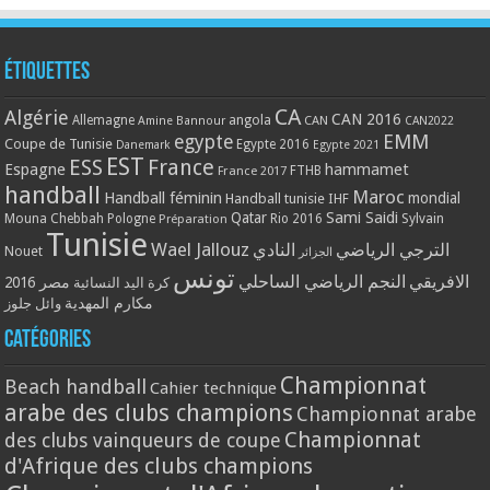
Étiquettes
CA
Algérie
CAN 2016
Allemagne
angola
CAN
Amine Bannour
CAN2022
EMM
egypte
Coupe de Tunisie
Egypte 2016
Danemark
Egypte 2021
EST
ESS
France
Espagne
hammamet
France 2017
FTHB
handball
Maroc
Handball féminin
mondial
Handball tunisie
IHF
Qatar
Sami Saidi
Mouna Chebbah
Pologne
Rio 2016
Sylvain
Préparation
Tunisie
Wael Jallouz
الترجي الرياضي
النادي
Nouet
الجزائر
تونس
الافريقي
النجم الرياضي الساحلي
مصر 2016
كرة اليد النسائية
مكارم المهدية
وائل جلوز
Catégories
Championnat
Beach handball
Cahier technique
arabe des clubs champions
Championnat arabe
Championnat
des clubs vainqueurs de coupe
d'Afrique des clubs champions