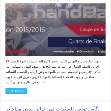
انتهت مباريات ربع النهائي لگأس تونس لكرة اليد النسائية اليوم السبت 23
أفريل كاشفة السّتار عن المربع المترشّح لدور نصف النهائي المتكوّن من
النادي الإفريقي و الجمعية النسائية بالمهدية و نور أريانة و الجمعية النسائية
بصفاقس. واجهت الجمعية النسائية بالمهدية فريق مڨرين الرياضية يوم
السبت في إطار ربع نهائي گأس …
Read More »
گأس تونس للسيّدات:ثمن نهائي بدون مفاجآت.