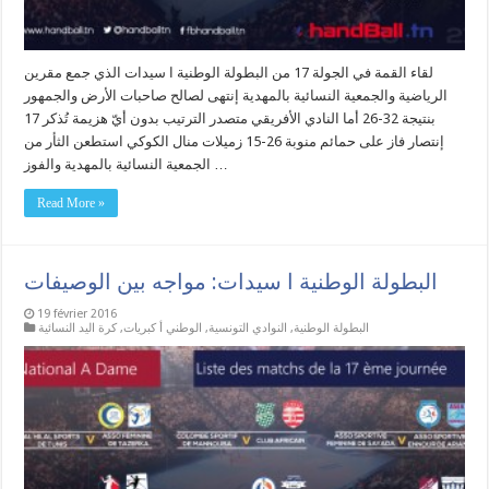
لقاء القمة في الجولة 17 من البطولة الوطنية ا سيدات الذي جمع مقرين
الرياضية والجمعية النسائية بالمهدية إنتهى لصالح صاحبات الأرض والجمهور
بنتيجة 32-26 أما النادي الأفريقي متصدر الترتيب بدون أيّ هزيمة تُذكر 17
إنتصار فاز على حمائم منوبة 26-15 زميلات منال الكوكي استطعن الثأر من
الجمعية النسائية بالمهدية والفوز …
Read More »
البطولة الوطنية ا سيدات: مواجه بين الوصيفات
19 février 2016
البطولة الوطنية
,
النوادي التونسية
,
الوطني أ كبريات
,
كرة اليد النسائية