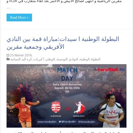
مڨرين الرياضية و انتهى لصالح الأبيض و الأحمر بعد لقاء متقارب في الأداء و
…
Read More »
البطولة الوطنية ا سيدات:مباراة قمة بين النادي
الأفريقي وجمعية مقرين
25 février 2016
البطولة الوطنية
,
النوادي التونسية
,
الوطني أ كبريات
,
كرة اليد النسائية