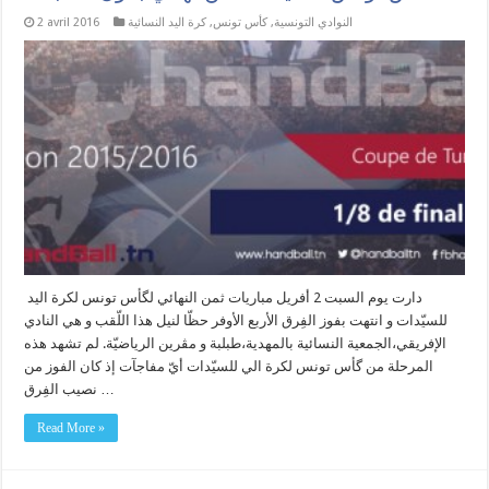
النوادي التونسية
,
كأس تونس
,
كرة اليد النسائية
2 avril 2016
دارت يوم السبت 2 أفريل مباريات ثمن النهائي لگأس تونس لكرة اليد
للسيّدات و انتهت بفوز الفِرق الأربع الأوفر حظّا لنيل هذا اللّقب و هي النادي
الإفريقي،الجمعية النسائية بالمهدية،طبلبة و مڨرين الرياضيّة. لم تشهد هذه
المرحلة من گأس تونس لكرة الي للسيّدات أيّ مفاجآت إذ كان الفوز من
نصيب الفِرق …
Read More »