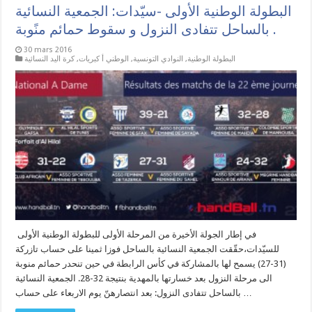
البطولة الوطنية الأولى -سيّدات: الجمعية النسائية
بالساحل تتفادى النزول و سقوط حمائم منًوبة .
30 mars 2016
البطولة الوطنية
,
النوادي التونسية
,
الوطني أ كبريات
,
كرة اليد النسائية
في إطار الجولة الأخيرة من المرحلة الأولى للبطولة الوطنية الأولى
للسيّدات،حقّقت الجمعية النسائية بالساحل فوزا ثمينا على حساب تازركة
(31-27) يسمح لها بالمشاركة في كأس الرابطة في حين تنحدر حمائم منوبة
الى مرحلة النزول بعد خسارتها بالمهدية بنتيجة 32-28. الجمعية النسائية
بالساحل تتفادى النزول: بعد انتصارهنّ يوم الاربعاء على حساب …