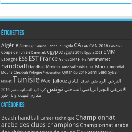
Étiquettes
CA
Algérie
CAN 2016
Allemagne
angola
CAN
Amine Bannour
CAN2022
EMM
egypte
Coupe de Tunisie
Egypte 2016
Danemark
Egypte 2021
EST
ESS
France
Espagne
hammamet
France 2017
FTHB
handball
Maroc
Handball féminin
mondial
Handball tunisie
IHF
Qatar
Sami Saidi
Mouna Chebbah
Pologne
Rio 2016
Sylvain
Préparation
Tunisie
Wael Jallouz
الترجي الرياضي
النادي
Nouet
الجزائر
تونس
الافريقي
النجم الرياضي الساحلي
مصر 2016
كرة اليد النسائية
مكارم المهدية
وائل جلوز
Catégories
Championnat
Beach handball
Cahier technique
arabe des clubs champions
Championnat arabe