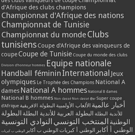
Championnat
des clubs vainqueurs de coupe
d'Afrique des clubs champions
Championnat d'Afrique des nations
Championnat de Tunisie
Clubs
Championnat du monde
tunisiens
Coupe d'Afrique des vainqueurs de
Coupe de Tunisie
coupe
Coupe du monde des clubs
Equipe nationale
Division d'honneur hommes
International
Handball féminin
Jeux
olympiques
National A
Le Trophée des Champions
National A hommes
dames
National B dames
National B hommes
Super coupe
Non classé
Non classé @ar
أخبار عالمية
الألعاب الأولمبية
البطولة الافريقية
d'Afrique
البطولة
البطولة العربية للأندية البطلة
للأندية البطلة
المنتخب التونسي
النوادي التونسية
الوطنية
الوطني أ أكابر
الوطني أ كبريات
الوطني ب أكابر
الوطني ب كبريات