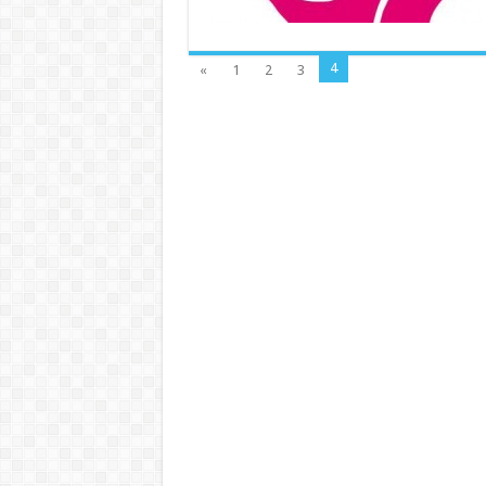
4
«
1
2
3