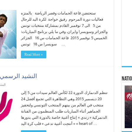
ستحتضن قاعة الحمامات وقصر الرياضة بالمنزه
فعاليات دورة المرحوم رفيق خواجة لكرة اليد للرجال
من 5 الى 7 نوفمبر القادم بمشاركة منتخبات تونس
والجزائر وسويسرا وايران. وفي ما يلي برنامج المباريات:
الخميس 5 نوفمبر 2015 قاعة الحمامات س 16 الجزائر
سويسرا س 18 تونس …
Read More »
ع لقلب كرة اليد
Natio
ونسي
تنظم الدنمارك الدورة 22 لكأس العالم سيدات من 5 إلى
20 ديسمبر 2015 وهي التظاهرة التي تجمع أفضل 24
منتخب في العالم من بينهم المنتخب التونسي ولتحفيز
الجماهير أثناء المباريات طلب المنظمون من الفنانة
الدنمركية « زندي » إنتاج أغنية خاصة بالدورة التي بدورها
أنتجت أغنية تدعى « قلب كرة اليد » « heart of …