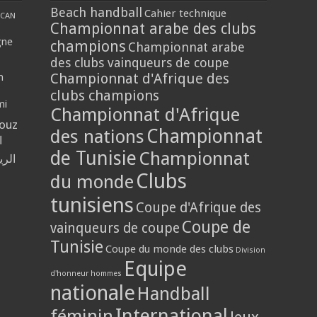
Beach handball
Cahier technique
CAN
Championnat arabe des clubs
gne
champions
Championnat arabe
des clubs vainqueurs de coupe
Championnat d'Afrique des
n
clubs champions
mi
Championnat d'Afrique
louz
Championnat
des nations
ي
de Tunisie
Championnat
حلي
Clubs
du monde
tunisiens
Coupe d'Afrique des
Coupe de
vainqueurs de coupe
Tunisie
Coupe du monde des clubs
Division
Equipe
d'honneur hommes
nationale
Handball
International
féminin