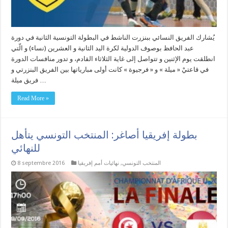
يُشارك الفريق النسائي ببنزرت الناشط في البطولة التونسية الثانية في دورة
عبد الحافظ بوصوف الدولية لكرة اليد الثانية و العشرين (نساء) و الّتي
انطلقت يوم الإثنين و تتواصل إلى غاية الثلاثاء القادم، و تدور منافسات الدورة
في قاعتيْ « ميلة » و « فرجيوة » كانت أولى مبارياتها بين الفريق البنزرتي و
فريق ميلة …
Read More »
بطولة إفريقيا أصاغر: المنتخب التونسي يتأهل
للنهائي
المنتخب التونسي
,
نهائيات أمم إفريقيا
8 septembre 2016