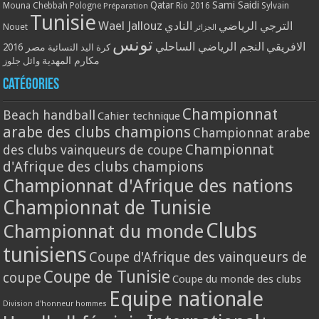
Qatar
Sami Saidi
Mouna Chebbah
Pologne
Rio 2016
Sylvain
Préparation
Tunisie
Wael Jallouz
الترجي الرياضي
النادي
Nouet
الجزائر
تونس
الافريقي
النجم الرياضي الساحلي
مصر 2016
كرة اليد النسائية
مكارم المهدية
وائل جلوز
Catégories
Championnat
Beach handball
Cahier technique
arabe des clubs champions
Championnat arabe
Championnat
des clubs vainqueurs de coupe
d'Afrique des clubs champions
Championnat d'Afrique des nations
Championnat de Tunisie
Clubs
Championnat du monde
tunisiens
Coupe d'Afrique des vainqueurs de
Coupe de Tunisie
coupe
Coupe du monde des clubs
Equipe nationale
Division d'honneur hommes