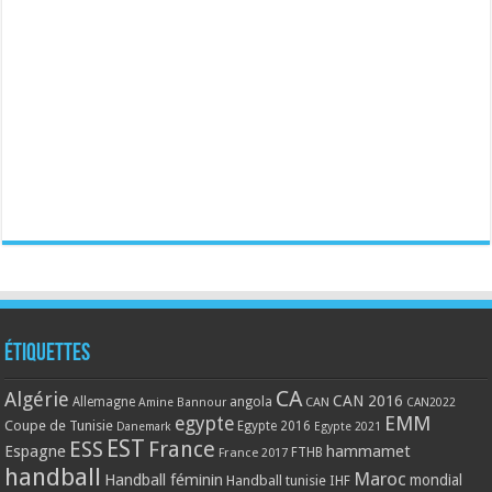
Étiquettes
CA
Algérie
CAN 2016
Allemagne
angola
CAN
Amine Bannour
CAN2022
EMM
egypte
Coupe de Tunisie
Egypte 2016
Danemark
Egypte 2021
EST
ESS
France
Espagne
hammamet
France 2017
FTHB
handball
Maroc
Handball féminin
mondial
Handball tunisie
IHF