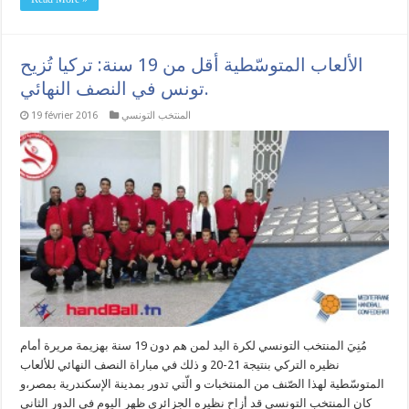
الألعاب المتوسّطية أقل من 19 سنة: تركيا تُزيح
تونس في النصف النهائي.
المنتخب التونسي
19 février 2016
مُنِيَ المنتخب التونسي لكرة اليد لمن هم دون 19 سنة بهزيمة مريرة أمام
نظيره التركي بنتيجة 21-20 و ذلك في مباراة النصف النهائي للألعاب
المتوسّطية لهذا الصّنف من المنتخبات و الّتي تدور بمدينة الإسكندرية بمصر،و
كان المنتخب التونسي قد أزاح نظيره الجزائري ظهر اليوم في الدور الثاني