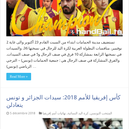
تستضيف مدينة الحمامات ابتداء من السبت القادم 23 أكتوبر والى غاية 2
نوفمبر، منافسات البطولة العربية لكرة اليد للرجال في نسختها 36، والسيدات
في نسختها الرابعة بمشاركة 10 فرق في صنف الرجال و5 في صنف السيدات.
والفرق المشاركة في صنف الرجال هي : جمعية الحمامات (تونس) – الترجي
الرياضي (تونس) …
Read More »
كأس إفريقيا للأمم 2018: سيدات الجزائر و تونس
يتعادلن
المنتخب التونسي
,
كرة اليد النسائية
,
نهائيات أمم إفريقيا
5 décembre 2018