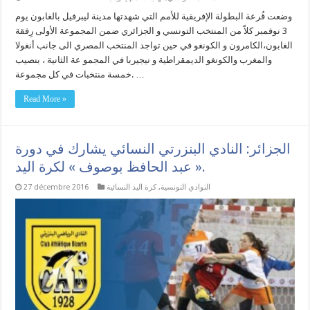
وضعت قُرعة البطولة الإفريقية للأمم التي شهدتها مدينة ليبرفيل بالغابون يوم
3 نوفمبر كلاّ من المنتخب التونسي و الجزائري ضمن المجموعة الأولى رِفقة
الغابون،الكامرون و الكونغو في حين تواجد المنتخب المصري الى جانب أنغولا
والمغرب والكونغو الديمقراطية و نيجيربا في المجمو عة الثانية ، بنصيب
خمسة منتخبات في كل مجموعة. …
Read More »
الجزائر: النادي البنزرتي النسائي يشارك في دورة
« عبد الحافظ بوصوف » لكرة اليد.
النوادي التونسية
,
كرة اليد النسائية
27 décembre 2016